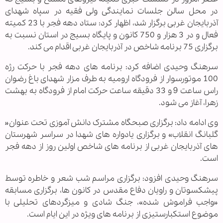
در محل سالن جلسات نمایندگی ولی فقیه در سپاه شهدای
آذربایجان غربی برگزار شد، اظهار کرد: ستاد دهه فجر با 23 کمیته
فعال و در 3 هزار و 750 کانون و پایگاه بسیج در استان نسبت به
برگزاری 75 برنامه شاخص در آذربایجان غربی اقدام می کند.
سرهنگ وحیدی اضافه کرد: برنامه های دهه فجر با حرکت رژه
100 موتورسوار از فرودگاه ارومیه به طرف مزار شهدای باغ رضوان
راس ساعت 9 و 33 دقیقه ساعت حرکت امام از فرودگاه به بهشت
زهرا، آغاز می شود.
وی ادامه داد: برگزاری صبحگاه مشترک دانش آموزی تحت عنوان«
گلبانگ انقلاب» و برگزاری یادواره های شهدا در سراسر شهرستان
های آذربایجان غربی از برنامه های شاخص اولین روز از دهه فجر
است.
سرهنگ وحیدی افزود: برگزاری مراسم شب شعر و خاطره توسط
پیشکسوتان و راویان دفاع مقدس در کانون ها، برگزاری مسابقه
«واجب فراموش شده»، جنگ شادی و میزگردهای تحلیلی با
موضوع استکبارستیزی از برنامه های ویژه در این ایام است.