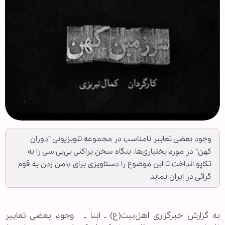
وجود بعضی تعابیر نامناسب در مجموعه تلویزیونی "دوران
کهن" در مورد بختیاری‌ها، بنگاه سخن پراکنی بی‌بی سی را به
تکاپو انداخت تا این موضوع را دستاویزی برای دامن زدن به قوم
گرائی در ایران نماید
به گزارش خبرگزاری اهل‌بیت(ع) ـ ابنا ـ وجود بعضی تعابیر