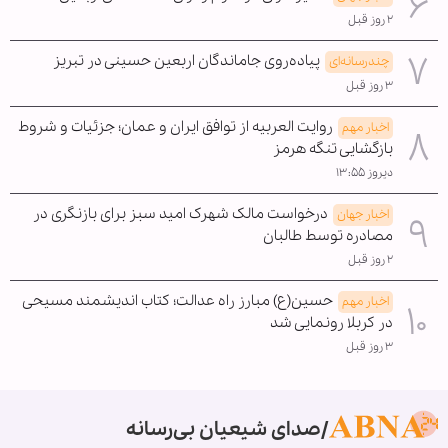
۲ روز قبل
پیاده‌روی جاماندگان اربعین حسینی در تبریز
چندرسانه‌ای
۳ روز قبل
روایت العربیه از توافق ایران و عمان؛ جزئیات و شروط
اخبار مهم
بازگشایی تنگه هرمز
دیروز ۱۳:۵۵
درخواست مالک شهرک امید سبز برای بازنگری در
اخبار جهان
مصادره توسط طالبان
۲ روز قبل
حسین(ع) مبارز راه عدالت؛ کتاب اندیشمند مسیحی
اخبار مهم
در کربلا رونمایی شد
۳ روز قبل
صدای شیعیان بی‌رسانه