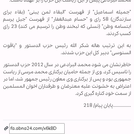
محمد البرادعی پیش از این، ریاست این حزب را بر عهده داشت.
"جمیله اسماعیل" از فهرست "البقاء لمن یبنی" (بقاء برای
سازندگان) 58 رای و "حسام عبدالغفار" از فهرست "جیل یرسم
ابتسامه وطن" (نسلی که لبخند وطن را ترسیم می کند) 23 رای
کسب کردند.
به این ترتیب هاله شکر الله رئیس حزب الدستور و "یاقوت
السنوسی" دبیر کل این حزب شدند.
خاطرنشان می شود محمد البرادعی در سال 2012 حزب الدستور
را تاسیس کرد. وی از جمله حامیان برکناری محمد مرسی از ریاست
جمهوری بود و پس از برکناری وی معاون رئیس جمهور شد، اما در
اعتراض به خشونت علیه معترضان و طرفداران اخوان المسلمین
از سمت خود کناره گیری کرد.
...............پایان پیام/ 218