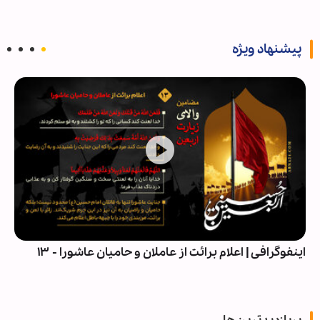
پیشنهاد ویژه
اینفوگرافی | اعلام برائت از عاملان و حامیان عاشورا - ۱۳