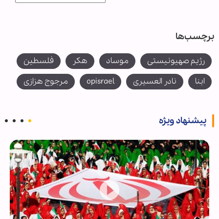
برچسب‌ها
رژیم صهیونیستی
موساد
هکر
فلسطین
ابنا
نادر العسیری
opisrael
مرجوج هزازی
پیشنهاد ویژه