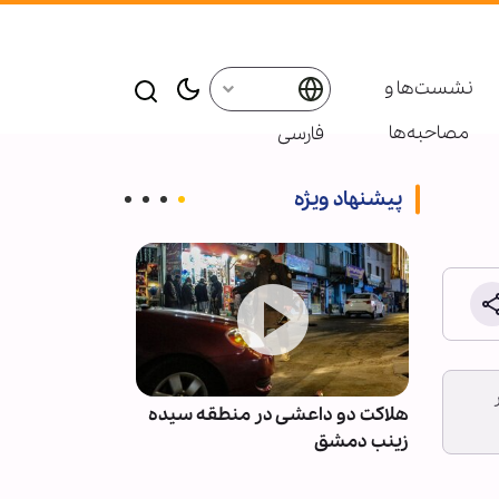
نشست‌ها و
مصاحبه‌ها
فارسی
پیشنهاد ویژه
نان پس
هلاکت دو داعشی در منطقه سیده
انصارالله: مزدو
با
زینب دمشق
نظامی عربستان 
نخواهند بود