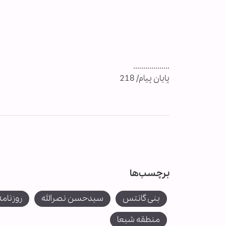
..................
پایان پیام/ 218
برچسب‌ها
بنی گانتس
سیدحسن نصرالله
روزنامه
منطقه شبعا