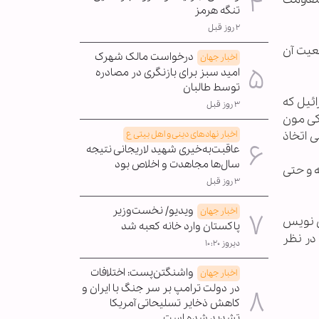
تنگه هرمز
۲ روز قبل
طعیت آن
درخواست مالک شهرک
اخبار جهان
امید سبز برای بازنگری در مصادره
توسط طالبان
ئیل که
۳ روز قبل
 کی مون
اخبار نهادهای دینی و اهل بیتی ع
ت تهاجمی اتخاذ
عاقبت‌به‌خیری شهید لاریجانی نتیجه
سال‌ها مجاهدت و اخلاص بود
 و حتی
۳ روز قبل
ویدیو/ نخست‌وزیر
اخبار جهان
ش نویس
پاکستان وارد خانه کعبه شد
 در نظر
دیروز ۱۰:۲۰
واشنگتن‌پست: اختلافات
اخبار جهان
در دولت ترامپ بر سر جنگ با ایران و
کاهش ذخایر تسلیحاتی آمریکا
تشدید شده است