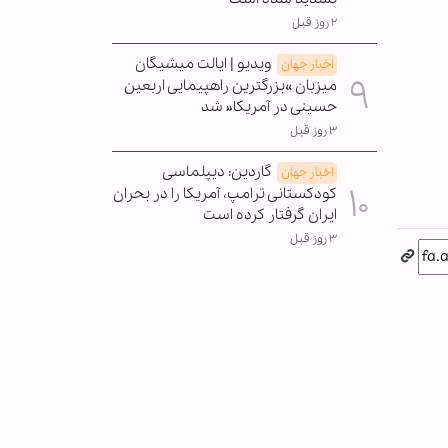
۲ روز قبل
ویدیو | ایالت میشیگان
اخبار جهان
میزبان »بزرگترین راهپیمایی اربعین
حسینی در آمریکا« شد
۳ روز قبل
گاردین: دیپلماسی
اخبار جهان
کودکستانی ترامپ، آمریکا را در بحران
ایران گرفتار کرده است
۳ روز قبل