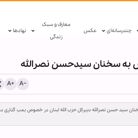
معارف و سبک
چندرسانه‌ای
عکس
نهادها
زندگی
س به سخنان سيدحسن نصرالله
سخنان سید حسن نصرالله دبیرکل حزب الله لبنان در خصوص بمب گذاری در
شیخ علی الخطیب: دولت لب
از ناکامی مذاکرات، گفت‌وگو 
مقاومت را آغاز کند