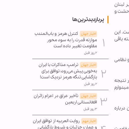
 لبنان
وحشت و
پربازدیدترین‌ها
ت. این
کنترل هرمز و باب‌المندب
اخبار جهان
ه باقی
موازنه قدرت را به سود محور
مقاومت تغییر داده است
۲ روز قبل
 نظامی
ترامپ: مذاکرات با ایران
اخبار جهان
به‌خوبی پیش می‌رود؛ توافق برای
بازگشایی تنگه هرمز نزدیک است!
 نتیجه
۲ روز قبل
یدوارم
تأخیر عراق در اعزام زائران
اخبار جهان
افغانستانی اربعین
درباره
۳ روز قبل
روایت العربیه از توافق ایران
اخبار مهم
و عمان؛ جزئیات و شروط بازگشایی
مقاومت