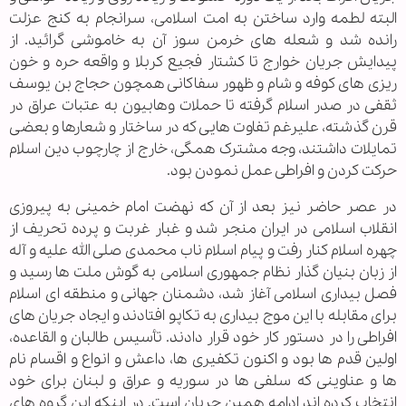
البته لطمه وارد ساختن به امت اسلامی، سرانجام به کنج عزلت
رانده شد و شعله های خرمن سوز آن به خاموشی گرائید. از
پیدایش جریان خوارج تا کشتار فجیع کربلا و واقعه حره و خون
ریزی های کوفه و شام و ظهور سفاکانی همچون حجاج بن یوسف
ثقفی در صدر اسلام گرفته تا حملات وهابیون به عتبات عراق در
قرن گذشته، علیرغم تفاوت هایی که در ساختار و شعارها و بعضی
تمایلات داشتند، وجه مشترک همگی، خارج از چارچوب دین اسلام
حرکت کردن و افراطی عمل نمودن بود.
در عصر حاضر نیز بعد از آن که نهضت امام خمینی به پیروزی
انقلاب اسلامی در ایران منجر شد و غبار غربت و پرده تحریف از
چهره اسلام کنار رفت و پیام اسلام ناب محمدی صلی الله علیه و آله
از زبان بنیان گذار نظام جمهوری اسلامی به گوش ملت ها رسید و
فصل بیداری اسلامی آغاز شد، دشمنان جهانی و منطقه ای اسلام
برای مقابله با این موج بیداری به تکاپو افتادند و ایجاد جریان های
افراطی را در دستور کار خود قرار دادند. تأسیس طالبان و القاعده،
اولین قدم ها بود و اکنون تکفیری ها، داعش و انواع و اقسام نام
ها و عناوینی که سلفی ها در سوریه و عراق و لبنان برای خود
انتخاب کرده اند ادامه همین جریان است. در اینکه این گروه های