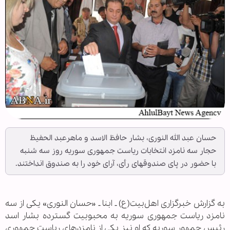
حسان عبد الله النوری، بشار حافظ الاسد و ماهرعبد الحفیظ
حجار سه نامزد انتخابات ریاست جمهوری سوریه روز سه شنبه
با حضور در پای صندوقهای رأی، آرای خود را به صندوق انداختند.
به گزارش خبرگزاری اهل‌بیت(ع) ـ ابنا ـ «حسان النوری» یکی از سه
نامزد ریاست جمهوری سوریه به محبوبیت گسترده بشار اسد
رئیس جمهور سوریه که او نیز یکی از نامزدهای ریاست جمهوری