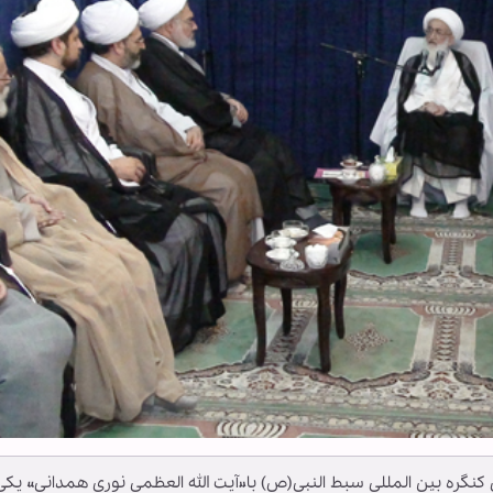
 کنگره بين المللي سبط النبي(ص) با«آيت الله العظمي نوري همداني» يکي 