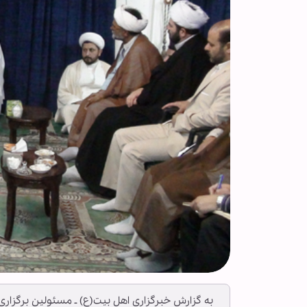
به گزارش خبرگزاري اهل بيت(ع) ـ مسئولين برگزاري