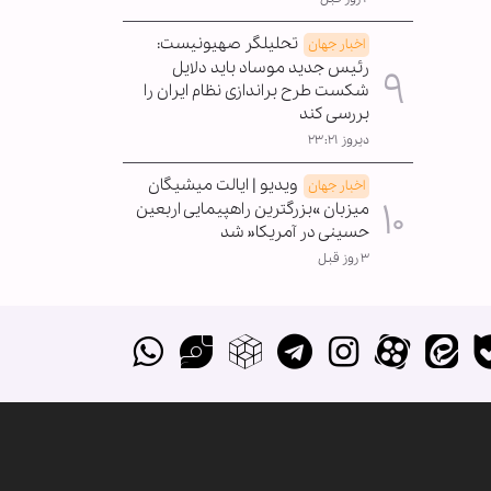
تحلیلگر صهیونیست:
اخبار جهان
رئیس جدید موساد باید دلایل
شکست طرح براندازی نظام ایران را
بررسی کند
دیروز ۲۳:۲۱
ویدیو | ایالت میشیگان
اخبار جهان
میزبان »بزرگترین راهپیمایی اربعین
حسینی در آمریکا« شد
۳ روز قبل