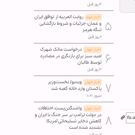
۳ روز قبل
روایت العربیه از توافق ایران
اخبار مهم
و عمان؛ جزئیات و شروط بازگشایی
تنگه هرمز
۲ روز قبل
درخواست مالک شهرک
اخبار جهان
امید سبز برای بازنگری در مصادره
توسط طالبان
۳ روز قبل
ویدیو/ نخست‌وزیر
اخبار جهان
پاکستان وارد خانه کعبه شد
دیروز ۱۰:۲۰
واشنگتن‌پست: اختلافات
اخبار جهان
در دولت ترامپ بر سر جنگ با ایران و
کاهش ذخایر تسلیحاتی آمریکا
تشدید شده است
۲ روز قبل