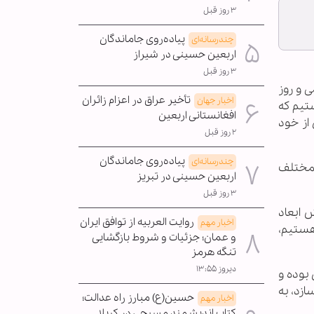
۳ روز قبل
پیاده‌روی جاماندگان
چندرسانه‌ای
اربعین حسینی در شیراز
۳ روز قبل
ی و روز
تأخیر عراق در اعزام زائران
اخبار جهان
ماه هستیم که
افغانستانی اربعین
از خود
۲ روز قبل
پیاده‌روی جاماندگان
چندرسانه‌ای
 مختلف
اربعین حسینی در تبریز
۳ روز قبل
ش ابعاد
روایت العربیه از توافق ایران
اخبار مهم
هستیم،
و عمان؛ جزئیات و شروط بازگشایی
تنگه هرمز
دیروز ۱۳:۵۵
بوده و
زد، به
حسین(ع) مبارز راه عدالت؛
اخبار مهم
کتاب اندیشمند مسیحی در کربلا