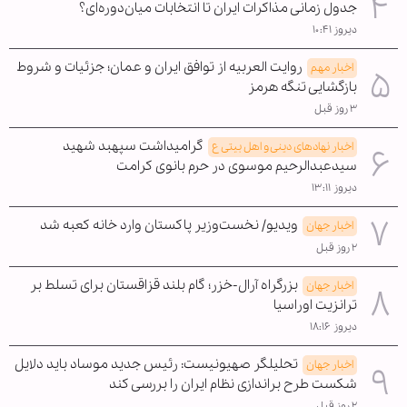
جدول زمانی مذاکرات ایران تا انتخابات میان‌دوره‌ای؟
دیروز ۱۰:۴۱
روایت العربیه از توافق ایران و عمان؛ جزئیات و شروط
اخبار مهم
بازگشایی تنگه هرمز
۳ روز قبل
گرامیداشت سپهبد شهید
اخبار نهادهای دینی و اهل بیتی ع
سیدعبدالرحیم موسوی در حرم بانوی کرامت
دیروز ۱۳:۱۱
ویدیو/ نخست‌وزیر پاکستان وارد خانه کعبه شد
اخبار جهان
۲ روز قبل
بزرگراه آرال-خزر؛ گام بلند قزاقستان برای تسلط بر
اخبار جهان
ترانزیت اوراسیا
دیروز ۱۸:۱۶
تحلیلگر صهیونیست: رئیس جدید موساد باید دلایل
اخبار جهان
شکست طرح براندازی نظام ایران را بررسی کند
۲ روز قبل