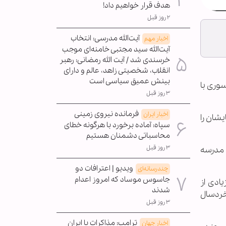
هدف قرار خواهیم داد!
۲ روز قبل
آیت‌الله مدرسی: انتخاب
اخبار مهم
آیت‌الله سید مجتبی خامنه‌ای موجب
خرسندی شد / آیت الله رمضانی: رهبر
انقلاب، شخصیتی زاهد، عالم و دارای
بینش عمیق سیاسی است
سوری با
۳ روز قبل
فرمانده نیروی زمینی
اخبار ایران
شان را
سپاه: آماده برخورد با هرگونه خطای
محاسباتی دشمنان هستیم
۳ روز قبل
 مدرسه
ویدیو | اعترافات دو
چندرسانه‌ای
جاسوس موساد که امروز اعدام
ادی از
شدند
خردسال
۳ روز قبل
ترامپ: مذاکرات با ایران
اخبار جهان