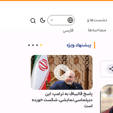
نشست‌ها و
مصاحبه‌ها
فارسی
پیشنهاد ویژه
ت و
پاسخ قالیباف به ترامپ: این
عربستان آمار ت
وقف کند
دیپلماسی نمایشی، شکست خورده
حملات یمن را م
است
انتشار اعلام کر