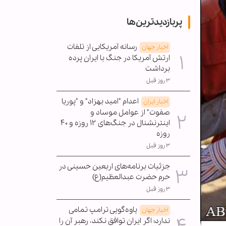
پربازدیدترین‌ها
رسانه آمریکایی از تلفات
اخبار جهان
ارتش آمریکا در جنگ با ایران پرده
برداشت
۳ روز قبل
اعدام "امید بهزاد" و "پوریا
اخبار ایران
صفوت" از عوامل موساد و
اینترنشنال در جنگ‌های ۱۲ روزه و ۴۰
روزه
۳ روز قبل
جزئیات برنامه‌های اربعین حسینی در
حرم حضرت عبدالعظیم(ع)
۳ روز قبل
یاوه‌گویی ترامپ تمامی
اخبار جهان
ندارد؛ اگر ایران توافق نکند، رهبر آن را