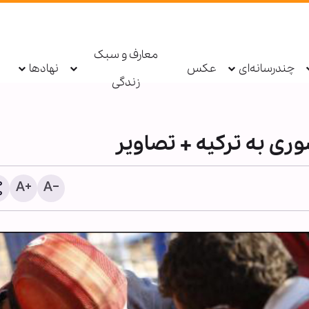
معارف و سبک
چندرسانه‌ای
عکس
نهادها
زندگی
ری به ترکیه + تصاویر
حزب‌الله: دولت لبنان مذاکرا
امتیازدهی به تل‌آویو را مت