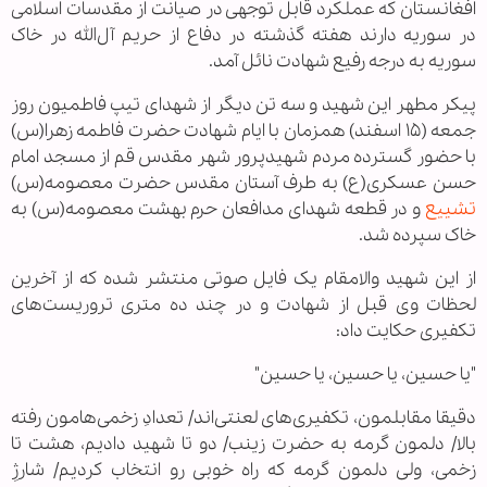
افغانستان که عملکرد قابل توجهی در صیانت از مقدسات اسلامی
در سوریه دارند هفته گذشته در دفاع از حریم آل‌الله در خاک
سوریه به درجه رفیع شهادت نائل آمد.
پیکر مطهر این شهید و سه تن دیگر از شهدای تیپ فاطمیون روز
جمعه (۱۵ اسفند) همزمان با ایام شهادت حضرت فاطمه زهرا(س)
با حضور گسترده مردم شهیدپرور شهر مقدس قم از مسجد امام
حسن عسکری(ع) به طرف آستان مقدس حضرت معصومه(س)
تشییع
و در قطعه شهدای مدافعان حرم بهشت معصومه(س) به
خاک سپرده شد.
از این شهید والامقام یک فایل صوتی منتشر شده که از آخرین
لحظات وی قبل از شهادت و در چند ده متری تروریست‌های
تکفیری حکایت داد:
"یا حسین، یا حسین، یا حسین"
دقیقا مقابلمون، تکفیری‌های لعنتی‌اند/ تعدادِ زخمی‌هامون رفته
بالا/ دلمون گرمه به حضرت زینب/ دو تا شهید دادیم، هشت تا
زخمی، ولی دلمون گرمه که راه خوبی رو انتخاب کردیم/ شارژِ