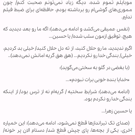
موبایلم تموم شده، دیگه زیاد نمی‌تونم صحبت کنم/ چون
مموری‌های گوشی‌ام رو برداشته بودم، حافظه‌ای برای ضبط فیلم
ندارم.
(نفس عمیقی می‌کشد و ادامه می‌دهد): اگه ما رو بعد دیدید که
هیچ، توفیق ازمون سلب شده/ یا حسین...
اگرم ندیدید، ما رو حلال کنید، از ته دل حلال کنید/ خیلی بد کردیم،
خیلی/ بندگی خدا رو نکردیم... (هق هق گریه امانش نمی‌دهد)..
(با بغضی در گلو به سختی می‌گوید):
«خدایا بنده خوبی برات نبودم»...
(ادامه می‌دهد): شرایطِ سختیه / گریه‌ام نه از ترس بود/ از اینکه
بندگی خدا رو نکردم بود.
یا حسینِ زهرا...
(صدای تک تیرانداز‌ها قطع نمی‌شود، ادامه می‌دهد): این خمپاره
آخری، یکی از بچه‌ها، پای چپش قطع شد/ دستام الان پر خونه/