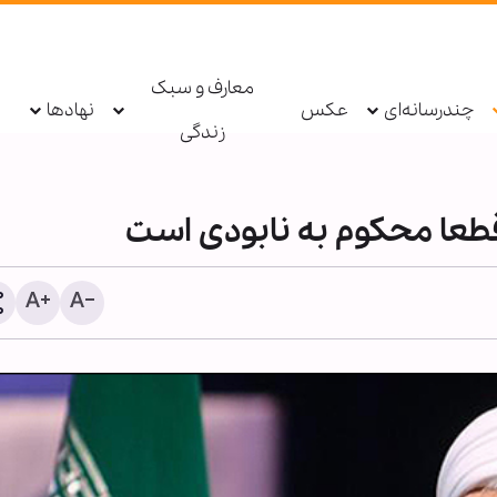
معارف و سبک
چندرسانه‌ای
عکس
نهادها
زندگی
عا محکوم به نابودی است
پادکست ابنا - روایت یک دهه 
شکسته