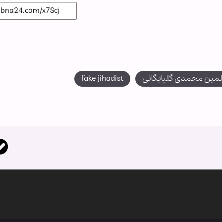
لمین محمدی گلپایگانی
fake jihadist