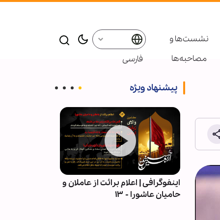
نشست‌ها و
مصاحبه‌ها
فارسی
پیشنهاد ویژه
| قلمِ
اینفوگرافی | اعلام برائت از عاملان و
اربعین در میان 
حامیان عاشورا - ۱۳
آیین عاشورایی