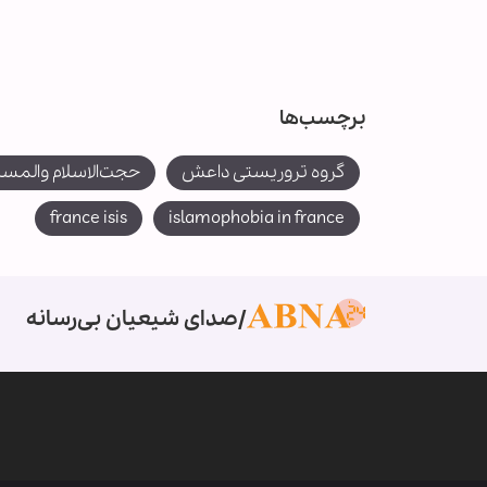
برچسب‌ها
گروه تروریستی داعش
حجت‌الاسلام والمس
france isis
islamophobia in france
صدای شیعیان بی‌رسانه