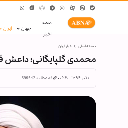
همه
جهان
ایران
اخبار
صفحه اصلی
اخبار ایران
محمدی گلپایگانی: داعش قط
۱ تیر ۱۳۹۴ - ۰۶:۴۰
کد مطلب: 689542