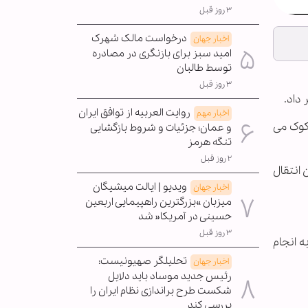
۳ روز قبل
درخواست مالک شهرک
اخبار جهان
امید سبز برای بازنگری در مصادره
توسط طالبان
۳ روز قبل
داد.
روایت العربیه از توافق ایران
اخبار مهم
کوک می
و عمان؛ جزئیات و شروط بازگشایی
تنگه هرمز
۲ روز قبل
 انتقال
ویدیو | ایالت میشیگان
اخبار جهان
میزبان »بزرگترین راهپیمایی اربعین
حسینی در آمریکا« شد
۳ روز قبل
 انجام
تحلیلگر صهیونیست:
اخبار جهان
رئیس جدید موساد باید دلایل
شکست طرح براندازی نظام ایران را
بررسی کند