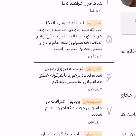
هدف قرار خواهیم داد!
۲ روز قبل
آیت‌الله مدرسی: انتخاب
اخبار مهم
آیت‌الله سید مجتبی خامنه‌ای موجب
خرسندی شد / آیت الله رمضانی: رهبر
انقلاب، شخصیتی زاهد، عالم و دارای
بینش عمیق سیاسی است
خانواده
۳ روز قبل
فرمانده نیروی زمینی
اخبار ایران
سپاه: آماده برخورد با هرگونه خطای
محاسباتی دشمنان هستیم
۳ روز قبل
ز حجاج
ویدیو | اعترافات دو
چندرسانه‌ای
جاسوس موساد که امروز اعدام
اخت که
شدند
۳ روز قبل
وز این
ترامپ: مذاکرات با ایران
اخبار جهان