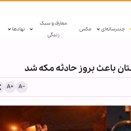
معارف و سبک
چندرسانه‌ای
عکس
نهادها
زندگی
تان باعث بروز حادثه مکه شد
انفجار بمب در یک اتوبوس 
حومه دمشق