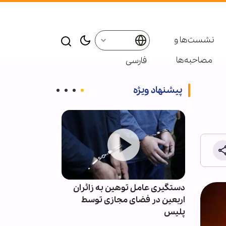
نشست‌ها و
مصاحبه‌ها
فارسی
پیشنهاد ویژه
در
دستگیری عامل توهین به زائران
حزب‌الله: دولت 
اربعین در فضای مجازی توسط
امتیازدهی به تل
پلیس