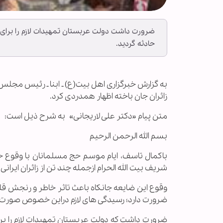
ضرورت داشت دولت عربستان تمهیدات لازم را برای 
حادثه گردید.
به‌ گزارش خبرگزاری اهل بیت(ع) ـ ابنا ـ رئیس مجلس 
زائران جان باخته اظهار همدردی کرد.
متن پیام «
دکتر علی لاریجانی»
به شرح ذیل است:
بسم الله الرحمن الرحیم
باکمال تاسف، ایام موسم حج مسلمانان با وقوع حا
شریف بیت الله الحرام ازجمله چند تن از زائران ایران
وقوع این ضایعه جانکاه باعث تاثر خاطر و رنجش قل
ضرورت دارد؛ رسیدگی های لازم دراین خصوص صورت 
ضرورت داشت که دولت عربستان تمهیدات لازم را برا