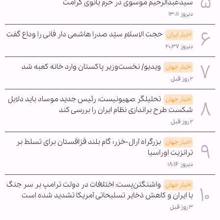
سیدعبدالرحیم موسوی در حرم بانوی کرامت
دیروز ۱۳:۱۱
حجت الاسلام سیّد صدرا هاشمی دار فانی را وداع گفت
اخبار ایران
دیروز ۲۰:۳۷
ویدیو/ نخست‌وزیر پاکستان وارد خانه کعبه شد
اخبار جهان
۲ روز قبل
تحلیلگر صهیونیست: رئیس جدید موساد باید دلایل
اخبار جهان
شکست طرح براندازی نظام ایران را بررسی کند
۲ روز قبل
بزرگراه آرال-خزر؛ گام بلند قزاقستان برای تسلط بر
اخبار جهان
ترانزیت اوراسیا
دیروز ۱۸:۱۶
واشنگتن‌پست: اختلافات در دولت ترامپ بر سر جنگ
اخبار جهان
با ایران و کاهش ذخایر تسلیحاتی آمریکا تشدید شده است
۳ روز قبل