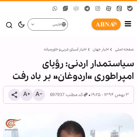
فارسی
صفحه اصلی
اخبار جهان
اخبار آسیای غربی و خاورمیانه
سیاستمدار اردنی: رؤیای
امپراطوری «اردوغان» بر باد رفت
۳ بهمن ۱۳۹۴ - ۱۹:۲۵
کد مطلب: 697937