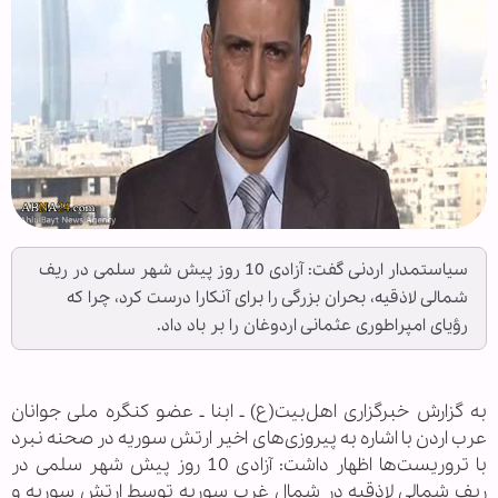
سیاستمدار اردنی گفت: آزادی 10 روز پیش شهر سلمی در ریف
شمالی لاذقیه، بحران بزرگی را برای آنکارا درست کرد، چرا که
رؤیای امپراطوری عثمانی اردوغان را بر باد داد.
به گزارش خبرگزاری اهل‌بیت(ع) ـ ابنا ـ عضو کنگره ملی جوانان
عرب اردن با اشاره به پیروزی‌های اخیر ارتش سوریه در صحنه نبرد
با تروریست‌ها اظهار داشت: آزادی 10 روز پیش شهر سلمی در
ریف شمالی لاذقیه در شمال غرب سوریه توسط ارتش سوریه و