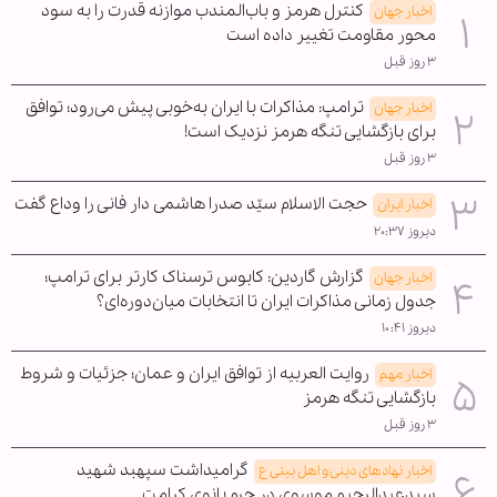
کنترل هرمز و باب‌المندب موازنه قدرت را به سود
اخبار جهان
محور مقاومت تغییر داده است
۳ روز قبل
ترامپ: مذاکرات با ایران به‌خوبی پیش می‌رود؛ توافق
اخبار جهان
برای بازگشایی تنگه هرمز نزدیک است!
۳ روز قبل
حجت الاسلام سیّد صدرا هاشمی دار فانی را وداع گفت
اخبار ایران
دیروز ۲۰:۳۷
گزارش گاردین: کابوس ترسناک کارتر برای ترامپ؛
اخبار جهان
جدول زمانی مذاکرات ایران تا انتخابات میان‌دوره‌ای؟
دیروز ۱۰:۴۱
روایت العربیه از توافق ایران و عمان؛ جزئیات و شروط
اخبار مهم
بازگشایی تنگه هرمز
۳ روز قبل
گرامیداشت سپهبد شهید
اخبار نهادهای دینی و اهل بیتی ع
سیدعبدالرحیم موسوی در حرم بانوی کرامت