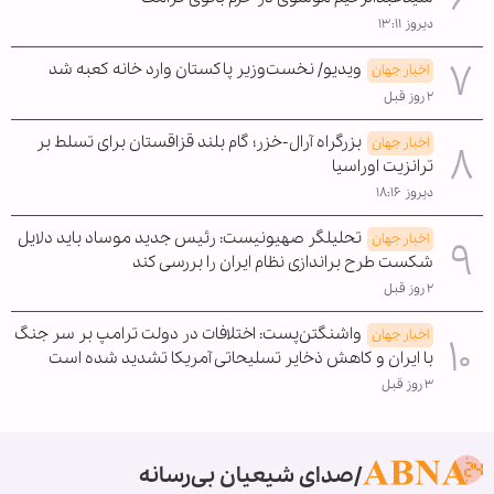
دیروز ۱۳:۱۱
ویدیو/ نخست‌وزیر پاکستان وارد خانه کعبه شد
اخبار جهان
۲ روز قبل
بزرگراه آرال-خزر؛ گام بلند قزاقستان برای تسلط بر
اخبار جهان
ترانزیت اوراسیا
دیروز ۱۸:۱۶
تحلیلگر صهیونیست: رئیس جدید موساد باید دلایل
اخبار جهان
شکست طرح براندازی نظام ایران را بررسی کند
۲ روز قبل
واشنگتن‌پست: اختلافات در دولت ترامپ بر سر جنگ
اخبار جهان
با ایران و کاهش ذخایر تسلیحاتی آمریکا تشدید شده است
۳ روز قبل
صدای شیعیان بی‌رسانه