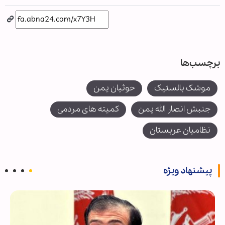
برچسب‌ها
موشک بالستیک
حوثیان یمن
جنبش انصار الله یمن
کمیته های مردمی
نظامیان عربستان
پیشنهاد ویژه