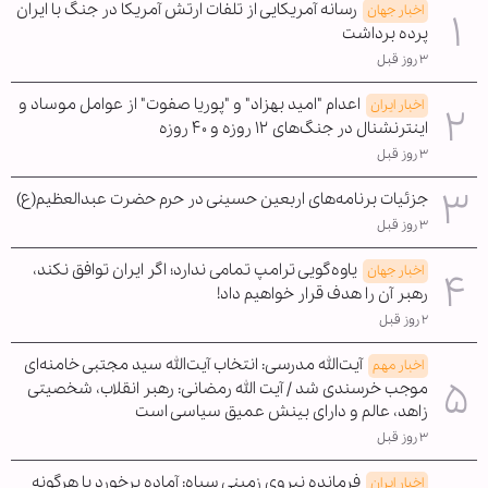
رسانه آمریکایی از تلفات ارتش آمریکا در جنگ با ایران
اخبار جهان
پرده برداشت
۳ روز قبل
اعدام "امید بهزاد" و "پوریا صفوت" از عوامل موساد و
اخبار ایران
اینترنشنال در جنگ‌های ۱۲ روزه و ۴۰ روزه
۳ روز قبل
جزئیات برنامه‌های اربعین حسینی در حرم حضرت عبدالعظیم(ع)
۳ روز قبل
یاوه‌گویی ترامپ تمامی ندارد؛ اگر ایران توافق نکند،
اخبار جهان
رهبر آن را هدف قرار خواهیم داد!
۲ روز قبل
آیت‌الله مدرسی: انتخاب آیت‌الله سید مجتبی خامنه‌ای
اخبار مهم
موجب خرسندی شد / آیت الله رمضانی: رهبر انقلاب، شخصیتی
زاهد، عالم و دارای بینش عمیق سیاسی است
۳ روز قبل
فرمانده نیروی زمینی سپاه: آماده برخورد با هرگونه
اخبار ایران