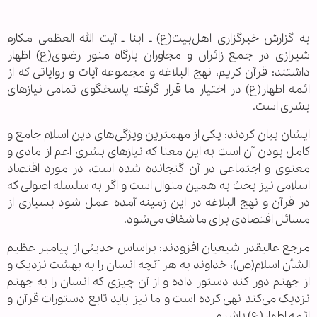
به گزارش خبرگزاری اهل‌بیت(ع) ـ ابنا ـ آیت الله العظمی مکارم
شیرازی در جمع زائران و مجاوران بارگاه منور رضوی(ع) اظهار
داشتند: قرآن کریم، نهج البلاغه و مجموعه آیات و روایاتی که از
ائمه اطهار(ع) در اختیار ما قرار گرفته پاسخگوی تمامی نیازهای
بشری است.
ایشان بیان کردند: یکی از مهمترین ویژگی‌های دین اسلام جامع و
کامل بودن آن است به این معنا که نیازهای بشری اعم از مادی و
معنوی و اجتماعی در آن گنجانده شده است، در مورد اقتصاد
اسلامی نیز بحث به همین منوال است و اگر به سلسله اصولی که
در قرآن و نهج البلاغه در این زمینه آمده عمل شود بسیاری از
مسائل اقتصادی برای ما شفاف می‌شود.
مرجع عالیقدر شیعیان افزودند: براساس حدیثی از پیامبر عظیم
الشأن اسلام(ص)، خداوند به هر آنچه انسان را به بهشت نزدیک و
از جهنم دور کند دستور داده و از آن چیزی که انسان را به جهنم
نزدیک می‌کند نهی کرده است و ما نیز باید تابع دستورات قرآن و
ائمه اطهار(ع) باشیم.