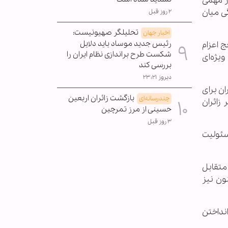
ر مهمی
ی میان
۲ روز قبل
تحلیلگر صهیونیست:
اخبار جهان
رئیس جدید موساد باید دلایل
ج اعزام
شکست طرح براندازی نظام ایران را
یژه‌ای
بررسی کند
دیروز ۲۳:۲۱
ان برای
بازگشت زائران اربعین
چندرسانه‌ای
زائران
حسینی از مرز تمرچین
۳ روز قبل
سئولیت
 متقابل
ون نیز
انداختن