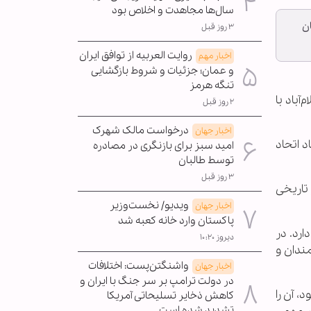
سال‌ها مجاهدت و اخلاص بود
ن
۳ روز قبل
روایت العربیه از توافق ایران
اخبار مهم
و عمان؛ جزئیات و شروط بازگشایی
تنگه هرمز
آباد با
۲ روز قبل
درخواست مالک شهرک
اخبار جهان
د اتحاد
امید سبز برای بازنگری در مصادره
توسط طالبان
۳ روز قبل
تاریخی
ویدیو/ نخست‌وزیر
اخبار جهان
پاکستان وارد خانه کعبه شد
رد. در
دیروز ۱۰:۲۰
ندان و
واشنگتن‌پست: اختلافات
اخبار جهان
در دولت ترامپ بر سر جنگ با ایران و
 آن را
کاهش ذخایر تسلیحاتی آمریکا
تشدید شده است