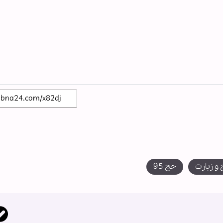
و زیارت
حج 95