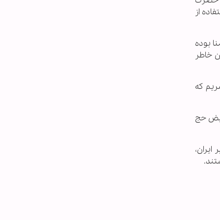
ی حضرت
فاده از
ا بوده
ن خاطر
ریم كه
عیض حج
 ایران،
تند.