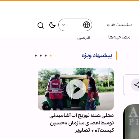
نشست‌ها و
مصاحبه‌ها
فارسی
پیشنهاد ویژه
گذارد
دهلی هند؛ توزیع آب آشامیدنی
مردم با بیش از
توسط اعضای سازمان «حسین
خیابان‌ها، پشتی
کیست؟» + تصاویر
مایوس‌کننده د