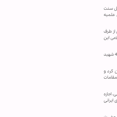
هل سنت
 علمیه
از طرف
می این
وی به حوادث سال گذشته دوران حج كه در عربستان رخ داد اشاره كرد و گفت: ما در حادثه مكه 13 نفر و در حادثه منا 464 شهید
 كرد و
 مقامات
، اجازه
پیماهای ایرانی