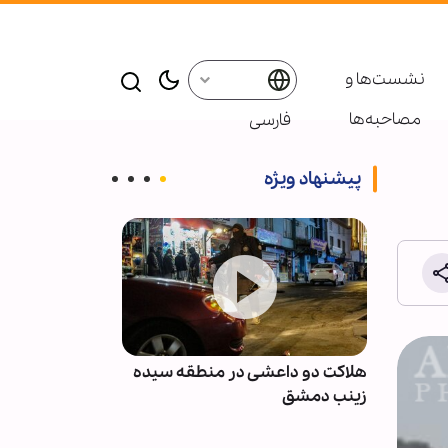
نشست‌ها و
مصاحبه‌ها
فارسی
پیشنهاد ویژه
نان پس
هلاکت دو داعشی در منطقه سیده
انصارالله: مزدو
با
زینب دمشق
نظامی عربستان 
نخواهند بود