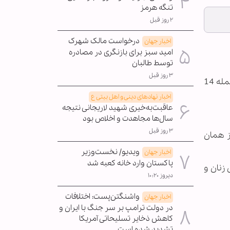
تنگه هرمز
۲ روز قبل
درخواست مالک شهرک
اخبار جهان
امید سبز برای بازنگری در مصادره
توسط طالبان
۳ روز قبل
جنگنده های رژیم سعودی امروز دوشنبه 22 شهریورماه منطقه "المهاذر" در استان صعده را بمباران کردند که در این حمله 14
اخبار نهادهای دینی و اهل بیتی ع
عاقبت‌به‌خیری شهید لاریجانی نتیجه
سال‌ها مجاهدت و اخلاص بود
۳ روز قبل
ز همان
ویدیو/ نخست‌وزیر
اخبار جهان
پاکستان وارد خانه کعبه شد
زنان و
دیروز ۱۰:۲۰
واشنگتن‌پست: اختلافات
اخبار جهان
در دولت ترامپ بر سر جنگ با ایران و
کاهش ذخایر تسلیحاتی آمریکا
تشدید شده است