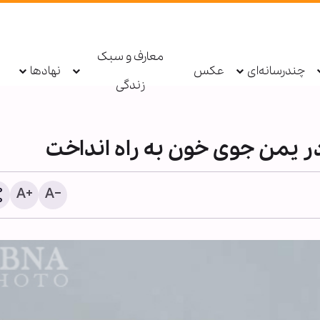
معارف و سبک
چندرسانه‌ای
عکس
نهادها
زندگی
در یمن جوی خون به راه انداخت
شیخ علی الخطیب: دولت لب
از ناکامی مذاکرات، گفت‌وگو 
مقاومت را آغاز کند