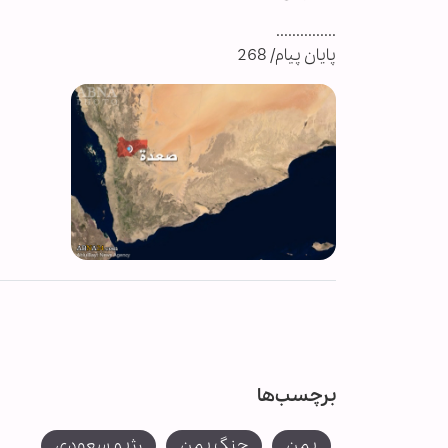
...............
پایان پیام/ 268
برچسب‌ها
یمن
جنگ یمن
رژیم سعودی