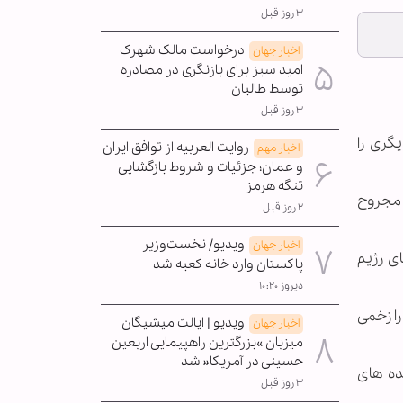
۳ روز قبل
درخواست مالک شهرک
اخبار جهان
امید سبز برای بازنگری در مصادره
توسط طالبان
۳ روز قبل
گری را
روایت العربیه از توافق ایران
اخبار مهم
و عمان؛ جزئیات و شروط بازگشایی
تنگه هرمز
ه مجروح
۲ روز قبل
ویدیو/ نخست‌وزیر
اخبار جهان
ی رژیم
پاکستان وارد خانه کعبه شد
دیروز ۱۰:۲۰
ه» یمن ۲۶ نفر را شهید و حدود ۸۰ نفر دیگر را زخمی
ویدیو | ایالت میشیگان
اخبار جهان
میزبان »بزرگترین راهپیمایی اربعین
حسینی در آمریکا« شد
ده های
۳ روز قبل