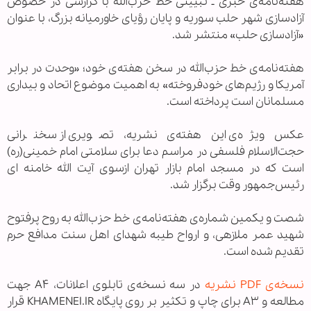
هفته‌نامه‌ی خبری ـ تبیینی خط حزب‌الله با گزارشی در خصوص
آزادسازی شهر حلب سوریه و پایان رؤیای خاورمیانه بزرگ، با عنوان
«آزادسازی حلب» منتشر شد.
هفته‌نامه‌ی خط حزب‌الله در سخن هفته‌ی خود؛ «وحدت در برابر
آمریکا و رژیم‌های خودفروخته» به اهمیت موضوع اتحاد و بیداری
مسلمانان است پرداخته است.
عکس ویژه‌ی این هفته‌ی نشریه، تصویری از سخنرانی
حجت‌الاسلام فلسفی در مراسم دعا برای سلامتی امام خمینی(ره)
است که در مسجد امام بازار تهران ازسوی آیت الله خامنه ای
رئیس‌جمهور وقت برگزار شد.
شصت و یکمین شماره‌ی هفته‌نامه‌ی خط حزب‌الله به روح پرفتوح
شهید عمر ملازهی، و ارواح طیبه شهدای اهل سنت مدافع حرم
تقدیم شده است.
نسخه‌ی PDF نشریه
در سه نسخه‌ی تابلوی اعلانات، A۴ جهت
مطالعه و A۳ برای چاپ و تکثیر بر روی پایگاه KHAMENEI.IR قرار