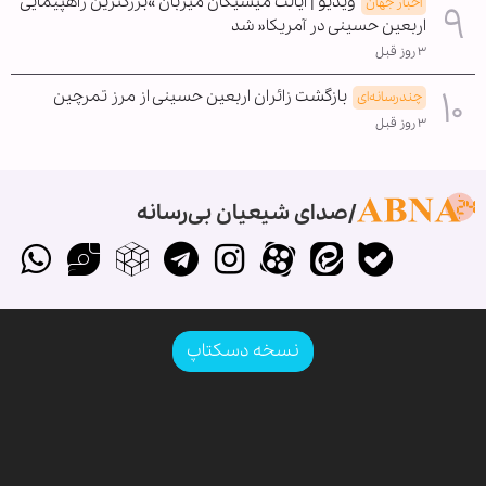
ویدیو | ایالت میشیگان میزبان »بزرگترین راهپیمایی
اخبار جهان
اربعین حسینی در آمریکا« شد
۳ روز قبل
بازگشت زائران اربعین حسینی از مرز تمرچین
چندرسانه‌ای
۳ روز قبل
صدای شیعیان بی‌رسانه
نسخه دسکتاپ