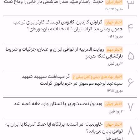
حجت الاسلام سیّد صدرا هاشمی دار فانی را وداع گفت
اخبار ایران
دیروز ۲۰:۳۷
گزارش گاردین: کابوس ترسناک کارتر برای ترامپ؛
اخبار جهان
جدول زمانی مذاکرات ایران تا انتخابات میان‌دوره‌ای؟
دیروز ۱۰:۴۱
روایت العربیه از توافق ایران و عمان؛ جزئیات و شروط
اخبار مهم
بازگشایی تنگه هرمز
۳ روز قبل
گرامیداشت سپهبد شهید
اخبار نهادهای دینی و اهل بیتی ع
سیدعبدالرحیم موسوی در حرم بانوی کرامت
دیروز ۱۳:۱۱
ویدیو/ نخست‌وزیر پاکستان وارد خانه کعبه شد
اخبار جهان
۲ روز قبل
خاورمیانه در آستانه پرتگاه؛ آیا جنگ آمریکا با ایران به
اخبار جهان
توافق پایان می‌یابد؟
۱ ساعت قبل