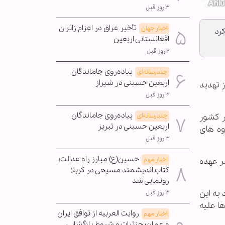
۳ روز قبل
تأخیر عراق در اعزام زائران
اخبار جهان
رد
افغانستانی اربعین
۲ روز قبل
پیاده‌روی جاماندگان
چندرسانه‌ای
اربعین حسینی در شیراز
 تهدید
۳ روز قبل
پیاده‌روی جاماندگان
ر کشور
چندرسانه‌ای
اربعین حسینی در تبریز
وه های
۳ روز قبل
حسین(ع) مبارز راه عدالت؛
اخبار مهم
ر عهده
کتاب اندیشمند مسیحی در کربلا
رونمایی شد
به این
۳ روز قبل
ا علیه
روایت العربیه از توافق ایران
اخبار مهم
و عمان؛ جزئیات و شروط بازگشایی