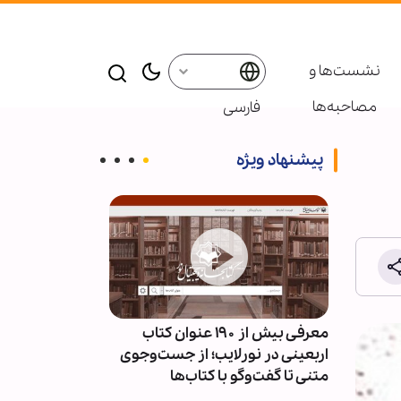
نشست‌ها و
مصاحبه‌ها
فارسی
پیشنهاد ویژه
ئران
معرفی بیش از ۱۹۰ عنوان کتاب
پاسخ قالیباف به
سط
اربعینی در نورلایب؛ از جست‌وجوی
دیپلماسی نما
متنی تا گفت‌وگو با کتاب‌ها
است