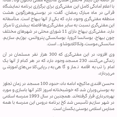
در ادامه این دیدار «حسن افندی ماکیچ» مفتی کانتون اونا ـ سانا،
با اعلام آمادگی کامل این مفتی‌گری برای برگزاری برنامه نمایشگاه
قرآنی در ماه مبارک رمضان، گفت: در بوسنی‌وهرزگوین هشت
منطقه مفتی‌گری وجود دارد که یکی از آنها بیهاج است. متأسفانه
این مفتی‌گری نسبت به سایر مفتی‌گری‌ها فاصله بیشتری تا مرکز
دارد. مفتی‌گری بیهاج دارای 11 شورای محلی در شهرهای مختلف
چون بیهاج، بوسانسا کروپا، بوسانسکی پترواتس، بوژیم، سازیم،
سانسکی موست، ولکاکلادوشا و... است.
وی افزود: در این مفتی‌گری که 300 هزار نفر مسلمان در آن
زندگی می‌کنند، 230 مسجد وجود دارد که در هر کدام از آنها یک
امام راتب به اقامه نماز و گاهی به برپایی کلاس‌های آموزشی
می‌پردازد.
«حسن افندی ماکیچ» ادامه داد: حدود 100 مسجد در زمان تجاوز
به بوسنی ویران شد که خوشبختانه امروز اکثر آنها باسازی و مورد
بهره‌برداری قرار گرفته‌اند. همچنین در سال 1993 مدرسه اسلامی
در شهر سازیم تأسیس شد کخ برنامه دروس این مدرسه با همه
مدارس اسلامی بوسنی یکسان است.