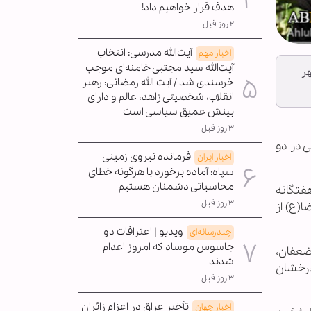
هدف قرار خواهیم داد!
۲ روز قبل
آیت‌الله مدرسی: انتخاب
اخبار مهم
آیت‌الله سید مجتبی خامنه‌ای موجب
سال 96 به حرم مطهر
خرسندی شد / آیت الله رمضانی: رهبر
انقلاب، شخصیتی زاهد، عالم و دارای
بینش عمیق سیاسی است
۳ روز قبل
 حدود 22 هزار زائر زیارت اولی در دو
فرمانده نیروی زمینی
اخبار ایران
سپاه: آماده برخورد با هرگونه خطای
محاسباتی دشمنان هستیم
فتگانه
۳ روز قبل
(ع) از
ویدیو | اعترافات دو
چندرسانه‌ای
جاسوس موساد که امروز اعدام
ضعفان،
شدند
 درخشان
۳ روز قبل
تأخیر عراق در اعزام زائران
اخبار جهان