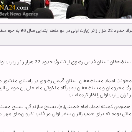
معاون امداد مستضعفان آستان قدس رضوی از تشرف حدود 22 هزار زائر زیارت اولی در دو ماهه ابتدایی 
به گزارش خبرگزاری اهل‌بیت(ع) ـ ابنا ـ معاون امداد مستضعفان آستان قدس رضوی از تشرف
: معاونت امداد مستضعفان آستان قدس رضوی در راستای منشور ه
 محرومان و مستضعفان به بارگاه ملکوتی امام علی بن موسی الرضا
لف همچون کمیته امداد امام خمینی(ره)، بسیج سازندگی، بسیج مست
اماتی بوده که برای جذب زائران سفر اولی در قالب "کاروان‌های مهر