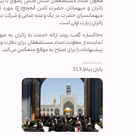
معاون امداد مستضعفان آستان قدس رضوی با بیان 
زائران و میهمانان حضرت ثامن الحجج(ع) مورد ت
میهمانسرای حضرت در یک وعده غذایی و شرکت در 
زائران زیارت اولی است.
«خاکسار» گفت: روند ارائه خدمت‌ به زائران به 
نماینده از معاونت امداد مستضعفان برای نظارت و 
پیشنهادات را برای اصلاح به موقع منعکس می‌کند.
................
پایان پیام/ 313