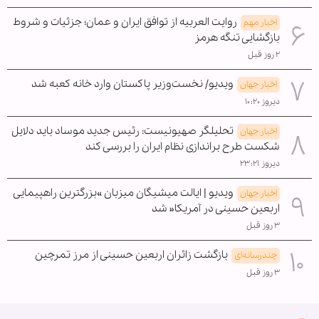
روایت العربیه از توافق ایران و عمان؛ جزئیات و شروط
اخبار مهم
بازگشایی تنگه هرمز
۲ روز قبل
ویدیو/ نخست‌وزیر پاکستان وارد خانه کعبه شد
اخبار جهان
دیروز ۱۰:۲۰
تحلیلگر صهیونیست: رئیس جدید موساد باید دلایل
اخبار جهان
شکست طرح براندازی نظام ایران را بررسی کند
دیروز ۲۳:۲۱
ویدیو | ایالت میشیگان میزبان »بزرگترین راهپیمایی
اخبار جهان
اربعین حسینی در آمریکا« شد
۳ روز قبل
بازگشت زائران اربعین حسینی از مرز تمرچین
چندرسانه‌ای
۳ روز قبل