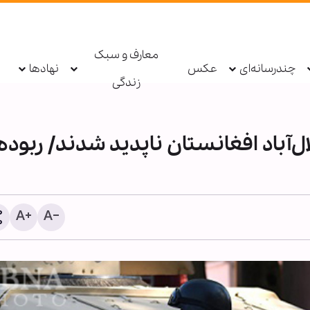
معارف و سبک
چندرسانه‌ای
عکس
نهادها
زندگی
‌آباد افغانستان ناپدید شدند/ ربوده
دستگیری عامل توهین به زا
اربعین در فضای مجازی تو
پلیس