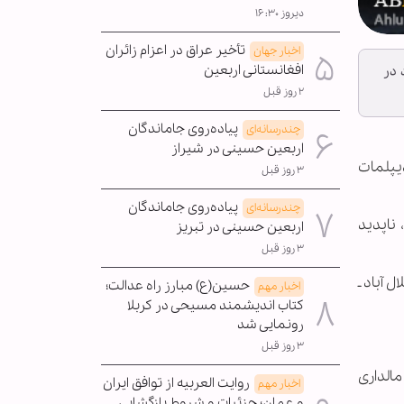
دیروز ۱۶:۳۰
تأخیر عراق در اعزام زائران
اخبار جهان
افغانستانی اربعین
 در
۲ روز قبل
پیاده‌روی جاماندگان
چندرسانه‌ای
اربعین حسینی در شیراز
م کرد که دو دیپلمات
۳ روز قبل
پیاده‌روی جاماندگان
چندرسانه‌ای
ان بروند، ناپدید
اربعین حسینی در تبریز
۳ روز قبل
 آباد ـ
حسین(ع) مبارز راه عدالت؛
اخبار مهم
کتاب اندیشمند مسیحی در کربلا
رونمایی شد
۳ روز قبل
ریکایی برای یک پروژۀ بانک جهانی در وزارت زراعت، آب‎یاری و مالداری
روایت العربیه از توافق ایران
اخبار مهم
و عمان؛ جزئیات و شروط بازگشایی