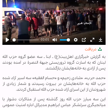
02:01
Play
Mute
Settings
PIP
Enter
Dow
دریافت
fullscree
به گزارش خبرگزاری اهل‌بیت(ع) ـ ابنا ـ سه عضو گروه حزب الله
لبنان که به اسارت گروه تروریستی جبهة النصرة در آمده بودند
پس از آزادی به خانه‌هایشان بازگشتند.
«حمد حرب»، «شادی زحیم» و «حسام الفقیه» سه اسیر آزاد شده
حزب الله به خانه‌هایشان در بیروت رسیدند و شمار زیادی از
شهروندان از این اسرای آزاد شده حزب الله استقبال کردند.
این سه مبارز حزب الله روز گذشته پس از مذاکرات دشوار با
میانجیگری سرلشکر عباس ابراهیم مدیرکل اداره امنیت عمومی