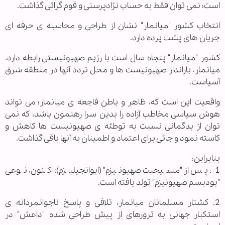
است؛ نمی توان فقط به حساب نژادپرستی و قوم گرائی گذاشت.
انتخاب کشور "میانمار" نشان از طراحی و محاسبه ی حرفه ای
جریان های پشت پرده دارد.
کشور "میانمار" پنجاه سال است با رژیم صهیونیستی رابطه دارد.
میانمار، بارانداز صهیونیست ها و محل تردد آنها در منطقه شرق
آسیاست.
واقعیت این است که، ظاهر و باطن فاجعه ی میانمار؛ می تواند
هوش سیاسی مخاطب آزاده را بدین سرا رهنمون باشد، که نمی
توان از بدگمانی نسبت به توطئه ی صهیونیست ها کاهش و
کاسته نمود و جائی برای اعتماد و اطمینان به آنها باقی گذاشت.
بنابراین:
1. پس از "مسیحیت صهیونیزم" (ایوانجیلیزم)؛ اکنون، نوعی
"بودیسم صهیونیزم" تولد یافته است.
2. کشتار مسلمانان میانمار، تلافی و پاسخ ناجوانمردانه ی
استکبار جهانی به ترورهای از پیش طراحی شده "داعش" در