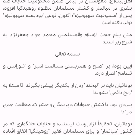
اهل‌بیت(ع) مغولستان در پیامی ضمن محکومیت جنایات ضد
بشری در میانمار و کشتار مسلمانان مظلوم روهینگیا افزود:
پس از "مسیحیت صهیونیزم"؛ اکنون، نوعی "بودیسم صهیونیزم"
تولد یافته است.
متن پیام حجت الاسلام والمسلمین محمد جواد جعفرنژاد به
شرح زیر است:
بسمه تعالی
آیین بودا، بر "صلح و همزیستی مسالمت آمیز" و "تلورانس و
تسامح" اصرار دارد.
بودائیان باید بر "لبخند" زدن از یکدیگر پیشی بگیرند، تا مبتلا به
"رنج دائمی" نشوند!
پیروان بودا با کشتن حیوانات و پرندگان و حشرات، مخالفت جدی
دارند!
بودائیان، تحقیقاً نژادپرست نیستند؛ و جنایات جانگدازی که در
کشور "میانمار" و برای مسلمانان فقیر "روهینگیا" اتفاق افتاده