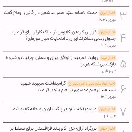
۳ روز قبل
حجت الاسلام سیّد صدرا هاشمی دار فانی را وداع گفت
اخبار ایران
دیروز ۲۰:۳۷
گزارش گاردین: کابوس ترسناک کارتر برای ترامپ؛
اخبار جهان
جدول زمانی مذاکرات ایران تا انتخابات میان‌دوره‌ای؟
دیروز ۱۰:۴۱
روایت العربیه از توافق ایران و عمان؛ جزئیات و شروط
اخبار مهم
بازگشایی تنگه هرمز
۳ روز قبل
گرامیداشت سپهبد شهید
اخبار نهادهای دینی و اهل بیتی ع
سیدعبدالرحیم موسوی در حرم بانوی کرامت
دیروز ۱۳:۱۱
ویدیو/ نخست‌وزیر پاکستان وارد خانه کعبه شد
اخبار جهان
۲ روز قبل
بزرگراه آرال-خزر؛ گام بلند قزاقستان برای تسلط بر
اخبار جهان