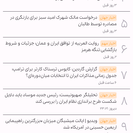
۳ روز قبل
درخواست مالک شهرک امید سبز برای بازنگری در
اخبار جهان
مصادره توسط طالبان
۳ روز قبل
روایت العربیه از توافق ایران و عمان؛ جزئیات و شروط
اخبار مهم
بازگشایی تنگه هرمز
۲ روز قبل
گزارش گاردین: کابوس ترسناک کارتر برای ترامپ؛
اخبار جهان
جدول زمانی مذاکرات ایران تا انتخابات میان‌دوره‌ای؟
۶ ساعت قبل
تحلیلگر صهیونیست: رئیس جدید موساد باید دلایل
اخبار جهان
شکست طرح براندازی نظام ایران را بررسی کند
دیروز ۲۳:۲۱
ویدیو | ایالت میشیگان میزبان »بزرگترین راهپیمایی
اخبار جهان
اربعین حسینی در آمریکا« شد