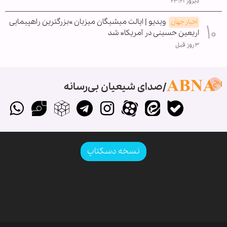
دیروز ۲۳:۲۱
ویدیو | ایالت میشیگان میزبان »بزرگترین راهپیمایی
اخبار جهان
اربعین حسینی در آمریکا« شد
۳ روز قبل
صدای شیعیان بی‌رسانه
نسخه دسکتاپ