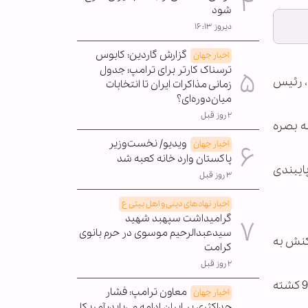
شود
دیروز ۱۶:۱۳
گزارش گاردین: کابوس
اخبار جهان
ترسناک کارتر برای ترامپ؛ جدول
، رئیس
زمانی مذاکرات ایران تا انتخابات
میان‌دوره‌ای؟
۲ روز قبل
ه بصره
ویدیو/ نخست‌وزیر
اخبار جهان
پاکستان وارد خانه کعبه شد
ایبندی
۳ روز قبل
اخبار نهادهای دینی و اهل بیتی ع
گرامیداشت سپهبد شهید
سیدعبدالرحیم موسوی در حرم بانوی
کنش به
کرامت
۲ روز قبل
اعتراضات خشونت بار در بصره در جنوب عراق در حالی وارد سومین روز خود می شود که بر اساس یک آمار رسمی تاکنون 9 کشته
معاون ترامپ: فشار
اخبار جهان
حداکثری بر ایران ادامه می‌یابد؛ آمریکا