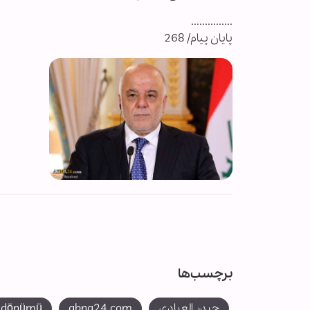
...............
پایان پیام/ 268
برچسب‌ها
حیدر العبادی
abna24.com
ıldönümü