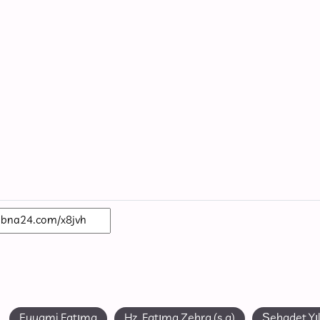
Eyyami Fatıma
Hz. Fatıma Zehra (s.a)
Şehadet Y