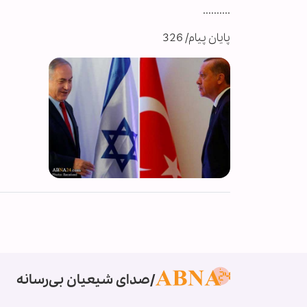
..........
پایان پیام/ 326
صدای شیعیان بی‌رسانه