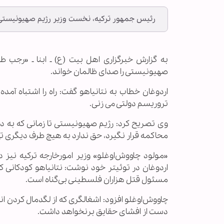
رئیس جمهور ترکیه، نخست وزیر رژیم صهیونیستی ر
به گزارش خبرگزاری اهل بیت (ع) ـ ابنا ـ «رجب 
صهیونیستی را صدای ظالمان خواند.
اردوغان خطاب به نتانیاهو گفت: راه را اشتباه آ
تروریسم دولتی می زنی.
وی تصریح کرد: رژیم صهیونیستی تا زمانی که به 
محاکمه قرار نگیرد، حق ندارد به هیچ طرف دیگری ت
«مولود چاووش‌اوغلو» وزیر امورخارجه ترکیه نیز
اردوغان در توئیتر خود نوشت: نتانیاهو کودکانی ک
مسئول قتل هزاران فلسطینی بی‌گناه است.
چاووش‌اوغلو افزود: اشغالگری که از لگدمال کردن انس
دست از افشای حقایق برنخواهد داشت.