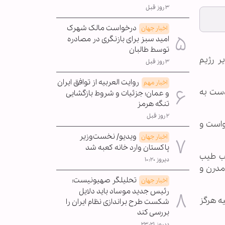
۳ روز قبل
درخواست مالک شهرک
اخبار جهان
امید سبز برای بازنگری در مصادره
توسط طالبان
ر رژیم
۳ روز قبل
روایت العربیه از توافق ایران
اخبار مهم
دست به
و عمان؛ جزئیات و شروط بازگشایی
تنگه هرمز
۲ روز قبل
واست و
ویدیو/ نخست‌وزیر
اخبار جهان
پاکستان وارد خانه کعبه شد
جب طیب
دیروز ۱۰:۲۰
مدرن و
تحلیلگر صهیونیست:
اخبار جهان
رئیس جدید موساد باید دلایل
یه هرگز
شکست طرح براندازی نظام ایران را
بررسی کند
دیروز ۲۳:۲۱