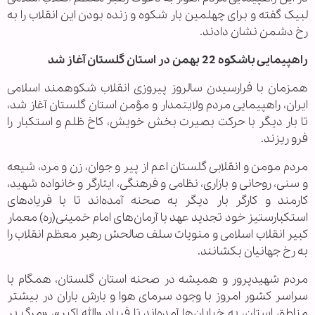
لبیک گفته و برای چهلمین بار شکوه و زنده بودن این انقلاب را به
رخ دشمن نشان دادند.
راهپیمایی باشکوه 22 بهمن در استان گلستان آغاز شد
همزمان با فرارسیدن سالروز پیروزی انقلاب شکوهمند اسلامی
ایران، راهپیمایی مردم ولایتمدار و مؤمن استان گلستان آغاز شد،
تا بار دیگر با حرکت بصیرت بخش خویش، کاخ ظلم و استکبار را
فرو ریزند.
مردم مومن و انقلابی گلستان اعم از پیر و جوان، زن و مرد، شیعه
و سنی، روحانی و بازاری، نظامی و فرهنگی، ایثارگر و خانواده شهید،
کارمند و کارگر بار دیگر به صحنه آمده‌اند تا با فریادهای
استکبارستیز خود تجدید عهد با آرمان‌های امام خمینی(ره) معمار
کبیر انقلاب اسلامی و منویات سلف صالحش رهبر معظم انقلاب را
به رخ جهانیان بکشانند.
مردم شهیدپرور و همیشه در صحنه استان گلستان، همگام با
سراسر کشور امروز با وجود سرمای هوا و بارش باران در بیشتر
مناطق استان، به خیابان‌ها آمده‌اند تا فریاد «الله اکبر»، «مرگ بر