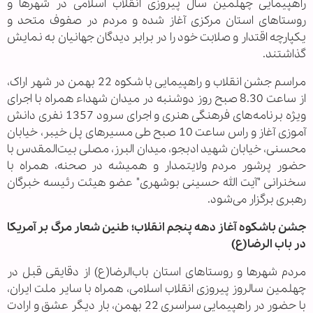
راهپیمایی چهلمین سال پیروزی انقلاب اسلامی در شهرها و
روستاهای استان مرکزی آغاز شده و مردم در صفوف متحد و
یکپارچه اقتدار و صلابت خود را در برابر دیدگان جهانیان به نمایش
گذاشتند.
‌مراسم جشن انقلاب و راهپیمایی با شکوه 22 بهمن در شهر اراک،
از ساعت 8.30 صبح روز دوشنبه در میدان شهداء همراه با اجرای
ویژه برنامه‌های فرهنگی هنری و اجرای سرود 1357 نفری دانش
آموزی آغاز و راس ساعت 10 صبح طی مسیرهای پل خیبر، خیابان
محسنی، خیابان شهید ادبجو، میدان البرز، مصلی بیت‌المقدس با
حضور پرشور مردم ولایتمدار و همیشه در صحنه، همراه با
سخنرانی "آیت الله حسینی بوشهری" عضو هیئت رئیسه خبرگان
رهبری برگزار می‌شود.
جشن باشکوه آغاز دهه پنجم انقلاب؛ طنین شعار مرگ بر آمریکا
در باب الرضا(ع)
مردم شهرها و روستاهای استان باب‌الرضا(ع) از دقایقی قبل در
چهلمین سالروز پیروزی انقلاب اسلامی، همراه با سایر ملت ایران‌،
با حضور در راهپیمایی سراسری 22 بهمن، بار دیگر عشق و ارادت