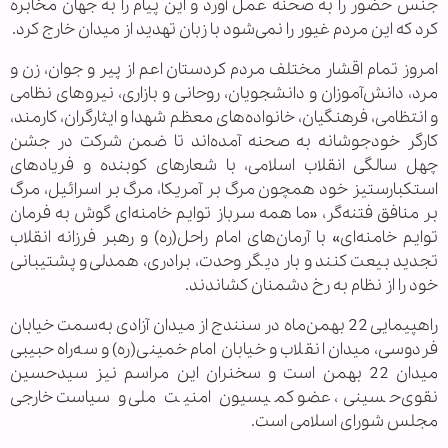
جنس حضور را به صحنه عمل آورد و این پیام را به جهان مخابره
کرد که این مردم غیور را نمی‌شود با زبان تهدید از میدان خارج کرد.
امروز تمام اقشار مختلف مردم کردستان اعم از پیر و جوان، زن و
مرد، دانش‌آموزان و دانشجویان، روحانی و بازاری، نیروهای نظامی
و انتظامی، فرهنگیان، خانواده‌‌های معظم شهدا و ایثارگران، کارمند،
کارگر خودجوشانه به صحنه آمده‌اند تا ضمن شرکت در جشن
چهل سالگی انقلاب اسلامی، با شعارهای کوبنده و فریادهای
استکبارستیز خود همچون مرگ بر آمریکا، مرگ بر اسرائیل، مرگ
بر منافق فتنه‌گر، «ما همه سرباز توایم خامنه‌ای گوش به فرمان
توایم خامنه‌ای» با آرمان‌های امام راحل(ره) و رهبر فرزانه انقلاب
تجدید بیعت کنند و بار دیگر وحدت، برادری، همدلی و پشتیبانی
خود را از نظام به رخ دشمنان کشاندند.
راهپیمایی 22 بهمن‌ماه در سنندج از میدان آزادی به‌سمت خیابان
فردوسی، میدان انقلاب و خیابان امام خمینی(ره) و سه‌راه حبیبی
میدان 22 بهمن است و سخنران این مراسم نیز سیدحسین
نقوی‌حسینی، عضو کمیسیون امنیت ملی و سیاست خارجی
مجلس شورای اسلامی است.