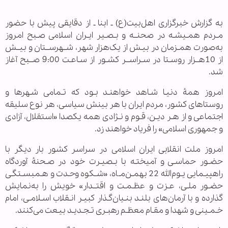
به گزارش خبرگزاری اهل‌بیت(ع) ـ ابنا ـ از دقایقی پیش با حضور
مـردم همـیشـه در صحنــه و بـصـیر ایـران اسلامی صـبح امروز
به‌صورت همـزمان در بیـش از یک‌هزار شهر، شــهرســتان و بیــش
از 10هــزار روسـتا در سـراســر کشـور از سـاعـت 9:00 صــبح آغاز
شد.
امروز همۀ دنیـا شـاهد خواهنـد بـود که تـمامی شـهرها و
روستاهای کشور، مردم ایران با هر بینش سیاسی، هر نوع سلیقه
اجتماعی و از هـر دیـن، قـوم و نـژادی همه یکصدا «استقلال، آزادی
و جمهوری اسلامی» را فریاد خواهند زد.
امروز ملت انقلابی ایران اسلامی در سراسر کشور بار دیگر با
حضـور حماسـی و آمیختـه با بـصیـرت خود در صـحنۀ آوردگاه
راهپیـمایی یـوم‌الله 22 بهمـن‌مـاه، «شـکوه وحـدت و هـمبسـتگـی
حضـور ملـی، عـزت و عظـمـت و اقتــدار» خویش را به‌نمایش
گذارده و با آرمان‌های بلنـد بنـیان‌گـذار کبیـر انـقلاب اسـلامـی، امام
خـمـینی و شهدا و مقـام معظـم رهبـری تـجـدیـد بیـعت می‌کنند.