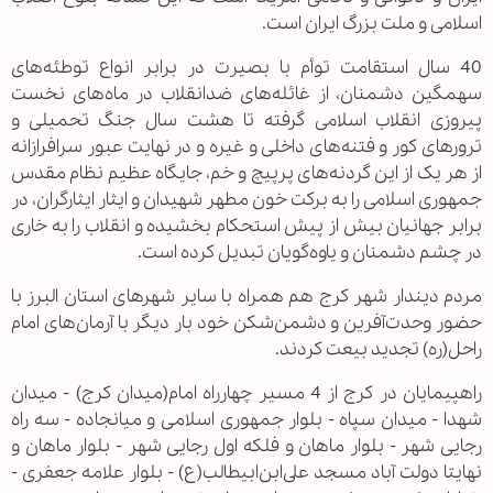
اسلامی و ملت بزرگ ایران است.
40 سال استقامت توأم با بصیرت در برابر انواع توطئه‌های
سهمگین دشمنان، از غائله‌های ضدانقلاب در ماه‌های نخست
پیروزی انقلاب اسلامی گرفته تا هشت سال جنگ تحمیلی و
ترورهای کور و فتنه‌های داخلی و غیره و در نهایت عبور سرافرازانه
از هر یک از این گردنه‌های پرپیچ و خم، جایگاه عظیم نظام مقدس
جمهوری اسلامی را به برکت خون مطهر شهیدان و ایثار ایثارگران، در
برابر جهانیان بیش‌ از پیش استحکام بخشیده و انقلاب را به خاری
در چشم دشمنان و یاوه‌گویان تبدیل کرده است.
‌مردم دیندار شهر کرج هم همراه با سایر شهرهای استان البرز با
حضور وحدت‌آفرین و دشمن‌شکن خود بار دیگر با آرمان‌های امام
راحل(ره) تجدید بیعت کردند.
راهپیمایان در کرج از 4 مسیر چهارراه امام(میدان کرج) - میدان
شهدا - میدان سپاه - بلوار جمهورى اسلامى و میانجاده - سه راه
رجایى شهر - بلوار ماهان و فلکه اول رجایى شهر - بلوار ماهان و
نهایتا دولت آباد مسجد على‌ابن‌ابیطالب(ع) - بلوار علامه جعفرى -