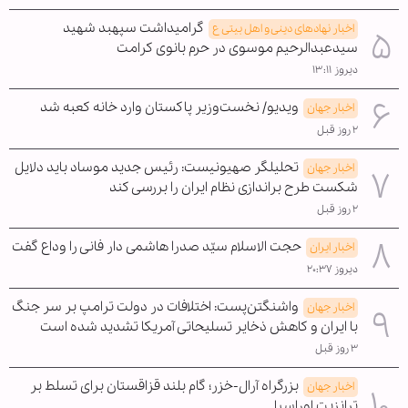
گرامیداشت سپهبد شهید
اخبار نهادهای دینی و اهل بیتی ع
سیدعبدالرحیم موسوی در حرم بانوی کرامت
دیروز ۱۳:۱۱
ویدیو/ نخست‌وزیر پاکستان وارد خانه کعبه شد
اخبار جهان
۲ روز قبل
تحلیلگر صهیونیست: رئیس جدید موساد باید دلایل
اخبار جهان
شکست طرح براندازی نظام ایران را بررسی کند
۲ روز قبل
حجت الاسلام سیّد صدرا هاشمی دار فانی را وداع گفت
اخبار ایران
دیروز ۲۰:۳۷
واشنگتن‌پست: اختلافات در دولت ترامپ بر سر جنگ
اخبار جهان
با ایران و کاهش ذخایر تسلیحاتی آمریکا تشدید شده است
۳ روز قبل
بزرگراه آرال-خزر؛ گام بلند قزاقستان برای تسلط بر
اخبار جهان
ترانزیت اوراسیا