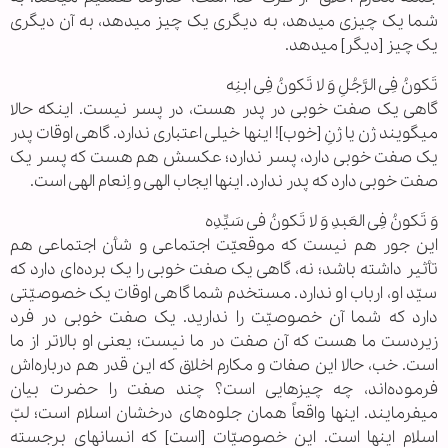
شما یک چیزی میدهد، به دیگری یک چیز میدهد، به آن دیگری
یک چیز [دیگر] میدهد.
تَکونُ فِی الرَّجُلِ وَ لا تَکونُ فِی ابنِه
گاهی یک صفت خوبی در پدر هست، در پسر نیست. اینکه حالا
میگویند ژن یا ژنِ [خوب]! اینها خیلی اعتباری ندارد. گاهی اوقات پدر
یک صفت خوبی دارد، پسر ندارد؛ عکسش هم هست که پسر یک
صفت خوبی دارد که پدر ندارد. اینها ایجاب الهی و اِنعام الهی است.
وَ تَکونُ فِی العَبدِ وَ لا تَکونُ فی سَیِّدِه
این جور هم نیست که موقعیّت اجتماعی و شأن اجتماعی هم
تأثیر داشته باشد؛ نه، گاهی یک صفت خوبی را یک برده‌ای دارد که
سیّد او، ارباب او ندارد. مستخدم شما گاهی اوقات یک خصوصیّتی
دارد که شما آن خصوصیّت را ندارید. یک صفت خوبی در فرد
زیردست ما هست که آن صفت در ما نیست؛ یعنی او بالاتر از ما
است. خب، حالا این صفات و مکارم اخلاق که این قدر هم درباره‌اش
فرموده‌اند، چه چیزهایی است؟ چند صفت را حضرت بیان
میفرمایند. اینها واقعاً همان جلوه‌های درخشان اسلام است؛ لبّ
اسلام اینها است. این خصوصیّات [است] که انسانهای برجسته