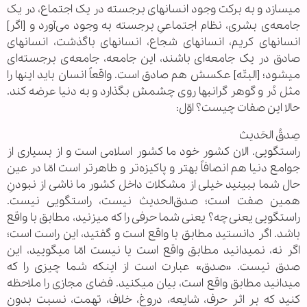
میسازد و به برکت وجود انسانهای برجسته در یک اجتماع، در یک
جامعه‌ی بشری، نظام اجتماعیِ برجسته به وجود می‌آورد و [اگر]
انسانهای کریم، انسانهای شجاع، انسانهای باگذشت، انسانهای
صادق در یک جامعه‌ای باشند، این جامعه، جامعه‌ی برجسته‌ای
میشود؛ [البتّه] عکسش هم صادق است. واقعاً انسان باید اینها را
مثل دُر و گوهر گرانبها روی چشمش بگذارد و به دنیا عرضه کند.
حالا این صفات چیست؟ اوّل:
صِدقُ الحَدیث
راستگویی. الان کشور خود ما کشور اسلامی است و از بسیاری از
جوامع دنیا هم انصافاً بهتر و پاکیزه‌تر و طاهرتر است امّا در عین
حال شما ببینید خیلی از مشکلات داخل کشور ما ناشی از نبودنِ
همین صفت است؛ صدق‌الحدیث نیست، راستگویی نیست.
راستگویی یعنی چه؟ یعنی شما حرفی را که میزنید، مطابق با واقع
باشد. اگر دانستید مطابق با واقع است و گفتید، این راست است؛
اگر نه، نمیدانید مطابق واقع است یا نیست امّا میگویید، این
صدق نیست. «صدق» عبارت است از اینکه شما چیزی را که
میدانید مطابق واقع است، بیان میکنید. فضای مجازی را ملاحظه
کنید که بر اثر حرف، شایعه، دروغ، خلاف، تهمت، نسبت بدون