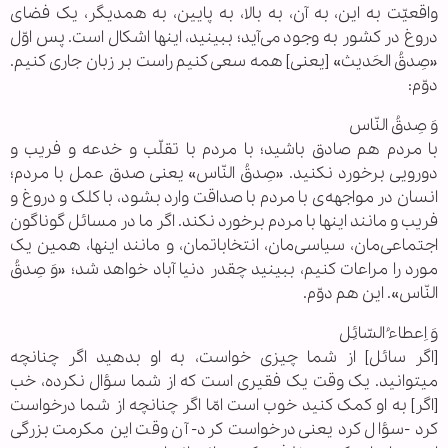
واقعیّت به این، به آن، به بالا، به پایین، به همدیگر، یک فضای
دروغ در کشور به وجود می‌آید؛ ببینید، اینها اشکال است. پس اوّل
«صِدقُ الحَدیث» [یعنی] همه‌ سعی کنیم راست بر زبان جاری کنیم.
دوّم:
وَ صِدقُ النّاس
با مردم هم صادق باشید؛ با مردم با تقلّب و خدعه و فریب و
دورویی برخورد نکنید. «صِدقُ النّاس» یعنی صدق عمل با مردم؛
انسان در مواجهه‌ی با مردم با صداقت وارد بشود، با کلک و دروغ و
فریب و مانند اینها با مردم برخورد نکند. اگر ما در مسائل گوناگون
اجتماعی‌مان، سیاسی‌مان، انتخاباتمان، و مانند اینها، همین یک
مورد را مراعات کنیم، ببینید چقدر دنیا آباد خواهد شد؛ «وَ صِدقُ
النّاس». این هم دوّم.
وَ اِعطاءُ السّائِل
[اگر سائل] از شما چیزی خواست، به او بدهید اگر چنانچه
میتوانید. یک وقت یک فقیری است که از شما سؤال نکرده، خب
[اگر] به او کمک کنید خوب است امّا اگر چنانچه از شما درخواست
کرد -سؤال کرد یعنی درخواست کرد- آن وقت این مکرمت بزرگی