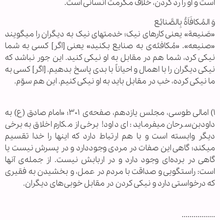
است و او را رد کردن، خلاف مکرمت انسانی است.
وَ المُکافَاَةُ بِالصَّنائِع
«صَنیعة» یعنی کارهای نیک؛ خدمتهای نیک به دیگران را میگویند
«صنیعه». «مُکافئه‌ی به صنایع بکنید» یعنی [اگر] کسی به شما
نیکی کرد، شما هم در مقابل به او نیکی کنید. این جور نباشد که
نیکی دیگران را با اهمال و احیاناً با بدی پاسخ بدهیم. [اگر] کسی به
ما نیکی کرده، خب در مقابل باید به او نیکی کنیم. این هم سوّم.
۱) امالی طوسی، مجلس یازدهم، صفحه‌ی ۳۰۱؛ «امام صادق (ع) به
داودبن‌سرحان میفرماید: ای داود! برخی از مکارم اخلاق به برخی
دیگر وابسته است و با هم ارتباط دارد که اینها را خدا تقسیم
میکند؛ گاهی این صفات در مردی وجوددارد و در پسرش نیست یا
گاهی در برده‌ای وجود دارد و در اربابش نیست. از جمله‌ی آنها
است: راستگویی و صداقت با مردم در عمل، و بخشیدن به فقیری
که درخواستی دارد و نیکی کردن در مقابل خوبی‌های دیگران.
.................