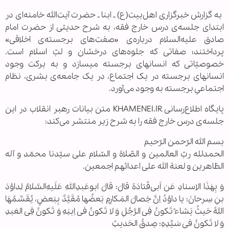
‌ به گزارش خبرگزاری اهل‌بیت(ع) ـ ابنا ـ حضرت آیت‌الله خامنه‌ای در
ابتدای جلسه‌ی درس خارج فقه، به شرح حدیثی از حضرت امام
صادق علیه‌السلام درباره‌ی «صفت‌های برجسته‌‌ی اخلاقی»
پرداختند؛ صفاتی که جلوه‌های درخشان و لبّ اسلام است.
خصوصیّاتی که انسانهای برجسته میسازد و به برکت وجود
انسانهای برجسته در یک اجتماع، در یک جامعه‌ی بشری، نظام
اجتماعیِ برجسته به وجود می‌آورد.
پایگاه اطلاع‌رسانی KHAMENEI.IR متن بیانات رهبر انقلاب در این
جلسه‌ی درس خارج فقه را به شرح زیر منتشر می‌کند:
بسم الله الرّحمن الرّحیم
الحمدلله ربّ العالمین و الصّلاة و السّلام علی سیّدنا محمّد و آله
الطّاهرین و لعنة الله علی اعدائهم اجمعین.
وَ بِهٰذَا الاِسنادِ عَن‌ اَبی‌قَتادَة قالَ: قالَ ابوعَبدِاللهِ عَلَیهِ‌السَّلامُ لِداوُدَ
بنِ سِرحانَ: یا داوُدُ اِنَّ خِصالَ المَکارِمِ بَعضُها مُقَیَّدٌ بِبَعضٍ، یُقَسِّمُهَا
اللهُ حَیثُ یَشاءُ تَکونُ فِی الرَّجُلِ وَ لا تَکونُ فی اِبنِهِ وَ تَکونُ فِی العَبدِ
وَ لا تَکونُ فی سَیِّدِهِ: صِدقُ الحَدیثِ