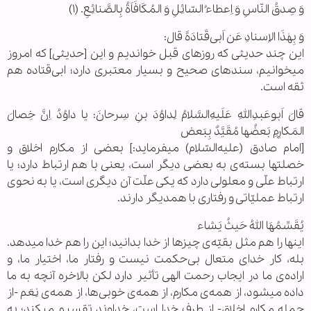
وَ صِدقُ النّاسِ وَ اِعطاءُ السّائِلِ وَ المُکَافَاَةُ بِالصَّنائِعِ. (۱)
وَ بِهٰذَا الاِسنادِ عَن‌ اَبی‌قَتادَةَ قال:
این چند حدیثی که روزهای قبل خواندیم و این [حدیثی] که امروز
میخوانیم، سندهای صحیح و بسیار معتبری دارد؛ ابی‌قتاده هم
ثقه است.
قالَ اَبوعَبدِاللهِ عَلَیهِ‌السَّلامُ لِداوُدَ بنِ سِرحانَ: یا داوُدُ اِنَّ خِصالَ
المَکارِمِ بَعضُها مُقَیَّدٌ بِبَعض
[امام صادق (علیه‌السّلام) میفرماید:] بعضی از مکارم اخلاق و
خصلتها بسته‌ی به بعضی دیگر است، یعنی با هم ارتباط دارد؛ یا
ارتباط علّی و معلولی دارد که یکی علّت آن دیگری است، یا به نحوی
ارتباط عملیّاتی و رفتاری با همدیگر دارند.
یُقَسِّمُهَا اللهُ حَیثُ یَشاء
اینها را هم مثل بقیّه‌ی چیزها از خدا بدانید؛ این را هم خدا میدهد.
بله، کار خدای متعال بی‌حکمت نیست و رفتار ما، اختیار ما، و
اراده‌ی ما در ایجاب رحمت الهی تأثیر دارد لکن بالاخره آنچه به ما
داده میشود، از همه‌ی مکارم، از همه‌ی خوبی‌ها، از همه‌ی نِعَم -از
جمله مکارم اخلاق- از طرف خدا است، خداوند تقسیم میکند؛ به