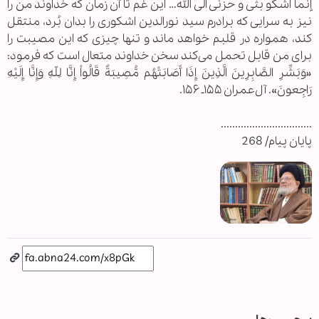
إنما اشکو بثی و حزنی الی الله… این غم تا آن زمان که خداوند من را
نیز به سرایی که برادرم سید نورالدین اشکوری را بدان بُرد، منتقل
کند، همواره در قلبم خواهد ماند و تنها چیزی که این مصیبت را
برای من قابل تحمل می‌کند سخن خداوند متعال است که فرمود:
«وَبَشِّرِ الصَّابِرِينَ الَّذِينَ إِذَا أَصَابَتْهُم مُّصِيبَةٌ قَالُواْ إِنَّا لِلّهِ وَإِنَّا إِلَيْهِ
رَاجِعونَ». آل‌عمران ١۵۵ـ ١۵۶.
................................
پایان پیام/ 268