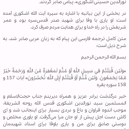
نورالدین حسینی اشکوری»، پیامی صادر کردند.
در بخشی از این بیانیه با اشاره به سیره آیت الله اشکوری آمده
است: او یاری با وفا برای شهید صدر قدس‌سره بود و عمر
شریفش را در راه خدا و برای هدایت مردم صرف کرد.
متن کامل ترجمه فارسی این پیام که به زبان عربی صادر شد، به
شرح ذیل است:
بسم الله الرحمن الرحیم
«وَلَئِن قُتِلْتُمْ فِي سَبِيلِ اللَّهِ أَوْ مُتُّمْ لَمَغْفِرَةٌ مِّنَ اللَّهِ وَرَحْمَةٌ خَيْرٌ
مِّمَّا يَجْمَعُونَ. وَلَئِن مُّتُّمْ أَوْ قُتِلْتُمْ لَإِلَى اللَّهِ تُحْشَرُونَ» آیات 157 و
158 سوره بقره
خبر درگذشت برادر عزیز و همراه دیرینم جناب حجت‌الاسلام و
المسلمین سید نورالدین اشکوری قدس‌ الله ‌روحه‌ الشریفة،
موجب اندوه فراوان و داغ و دردی بسیار برای اینجانب شد و ای
کاش دست اجل پیش از او جان مرا می‌گرفت. او یاوری مخلص و
دوستی صادق برای من و یاری باوفا برای استاد شهیدمان