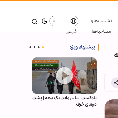
نشست‌ها و
مصاحبه‌ها
فارسی
پیشنهاد ویژه
ه
ت،
پادکست ابنا - روایت یک دهه | پشت
پیمان با خدا؛ رم
(ع) -
درهای جُرف
نشیب زندگی