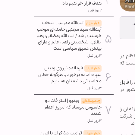
هدف قرار خواهیم داد!
۲ روز قبل
آیت‌الله مدرسی: انتخاب
اخبار مهم
د
آیت‌الله سید مجتبی خامنه‌ای موجب
خرسندی شد / آیت الله رمضانی: رهبر
انقلاب، شخصیتی زاهد، عالم و دارای
بینش عمیق سیاسی است
ظام در
۳ روز قبل
نست که
فرمانده نیروی زمینی
اخبار ایران
سپاه: آماده برخورد با هرگونه خطای
محاسباتی دشمنان هستیم
ا قابل
۳ روز قبل
شور در
ویدیو | اعترافات دو
چندرسانه‌ای
جاسوس موساد که امروز اعدام
ه آن را
شدند
ی، شهری باز است که بیش از ٢٠٠ هزار اتباع سایر کشورها بیش از ٩٠ هزار شرکت
۳ روز قبل
ترامپ: مذاکرات با ایران
اخبار جهان