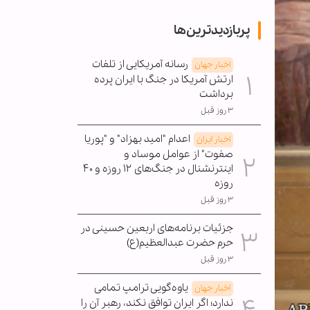
پربازدیدترین‌ها
رسانه آمریکایی از تلفات
اخبار جهان
ارتش آمریکا در جنگ با ایران پرده
برداشت
۳ روز قبل
اعدام "امید بهزاد" و "پوریا
اخبار ایران
صفوت" از عوامل موساد و
اینترنشنال در جنگ‌های ۱۲ روزه و ۴۰
روزه
۳ روز قبل
جزئیات برنامه‌های اربعین حسینی در
حرم حضرت عبدالعظیم(ع)
۳ روز قبل
یاوه‌گویی ترامپ تمامی
اخبار جهان
ندارد؛ اگر ایران توافق نکند، رهبر آن را