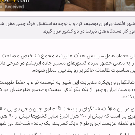
 شهر اقتصادی ایران توصیف کرد و با توجه به استقبال طرف چینی مقرر ش
ور کار دستگاه های ذیربط در دو کشور قرار گیرد.
لامعلی «حداد عادل»، رییس هیأت عالیرتبه مجمع تشخیص مصلحت ن
ه" را به معنی حضور مردم کشورهای مسیر جاده ابریشم در طرحی دا
ین مناسبات ظالمانه حاکم بر روابط بین الملل شود».
گهای و رویکرد مدیریت این شهر به توسعه توام با حفظ طبیعت ر
دو ملت ایران و چین از یکدیگر کافی نیست و حضور هنرمندان دو ک
 کند».
 در این ملاقات، شانگهای را پایتخت اقتصادی چین و جی دی پی سالان
سه تریلیون یوآن عنوان کرد و افزود: شانگها