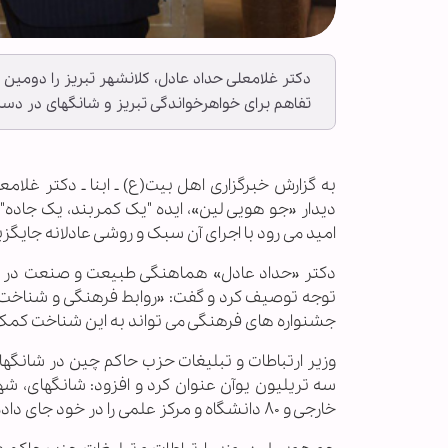
دکتر غلامعلی حداد عادل، کلانشهر تبریز را دومین
تفاهم برای خواهرخواندگی تبریز و شانگهای در دست
به گزارش خبرگزاری اهل بیت(ع) ـ ابنا ـ دکتر غ
دیدار «جو هویی لین»، ایده "یک کمربند، یک جاد
امید می رود با اجرای آن سبک و روشی عادلانه جایگز
دکتر «حداد عادل» هماهنگی طبیعت و صنعت در شان
توجه توصیف کرد و گفت: «روابط فرهنگی و شناخت 
جشنواره های فرهنگی می تواند به این شناخت کمک
وزیر ارتباطات و تبلیغات حزب حاکم چین در شانگهای
خارجی و ٨٠ دانشگاه و مرکز علمی را در خود جای داده و نقطه عزیمت اجرای طرح « یک کمربند، یک جاده» شناخته می شود.