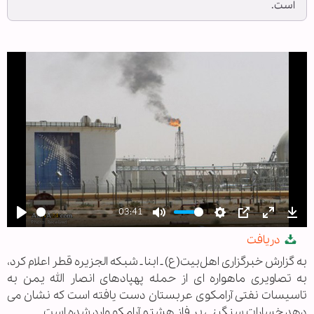
است.
03:41
Play
Mute
Settings
PIP
Enter
Dow
دریافت
fullscree
به گزارش خبرگزاری اهل‌بیت(ع) ـ ابنا ـ شبکه الجزیره قطر اعلام کرد،
به تصاویری ماهواره ای از حمله پهپادهای انصار الله یمن به
تاسیسات نفتی آرامکوی عربستان دست یافته است که نشان می
دهد خسارات سنگینی بر فاز هشتم آرامکو وارد شده است.