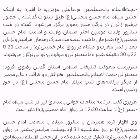
حجت‌الاسلام و‌المسلمین «رضاعلی عزیزی» با اشاره به اینکه
جشن میلاد امام حسن مجتبی(ع) طبق سنوات گذشته با حضور
پرشور زائران در بارگاه منور رضوی برگزار می‌شود، گفت: در شب
سالروز ولادت دومین اختر آسمان ولایت و امامت امام حسن
مجتبی(ع) همزمان با شب نیمه ماه مبارک رمضان مراسم ویژه‌ای
بعد از نماز مغرب و عشاء در رواق امام خمینی(ره) از ساعت 21 تا
22 و 30 دقیقه همراه با سخنرانی و مولودی‌خوانی برگزار می‌شود.
سرپرست معاونت تبلیغات اسلامی آستان قدس رضوی افزود:
سخنرانی حجت الاسلام والمسلمین «قرائتی» و قرائت دعای مجیر
از دیگر برنامه‌های شب میلاد امام حسن مجتبی (ع) در حرم
رضوی است.
عزیزی گفت: برنامه مناجات خوانی بامدادی نیز در شب میلاد امام
حسن(ع) از ساعت 12:30 در رواق امام خمینی(ره) دایر است.
وی اظهار کرد: همزمان با سالروز میلاد با سعادت امام حسن
مجتبی(ع) در روز سه‌شنبه 31 اردیبهشت مراسم جشنی در رواق
امام خمینی(ره) تدارک دیده شده که در آن حجت الاسلام سیدآبادی