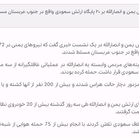
سخنگوی نیروهای مسلح یمن گفت: نیروهای ارتش یمن و انصارالله بر ۲۰ پایگاه ارتش سعودی واقع در جنوب عربستان
ه‌های مردمی وابسته به انصارالله در عملیاتی غافلگیرانه از سه م
ف سعودی قرار داشت، حمله کرده بودند.
وی افزود: با انجام این عملیات غافلگیرانه، عناصر مزدور دچار حالت هراس شدند و بیش از 00
سخنگوی نیروهای مسلح یمن تصریح کرد: نیروهای ارتش یمن و انصارالله طی س
مت گرفتند.
سرهنگ یحیی سریع تاکید کرد که جنگنده‌های ائتلاف سعودی تلاش کردند با انجام بیش از 
شد.