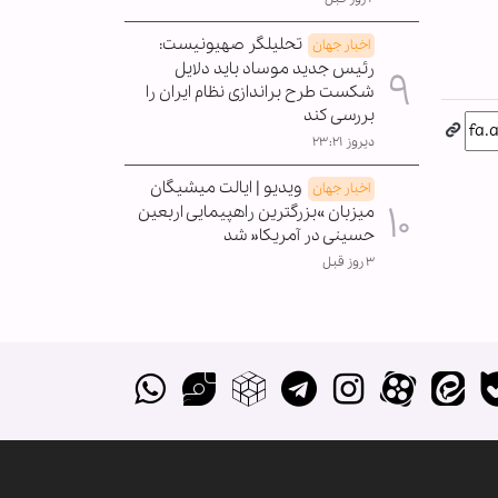
تحلیلگر صهیونیست:
اخبار جهان
رئیس جدید موساد باید دلایل
شکست طرح براندازی نظام ایران را
بررسی کند
دیروز ۲۳:۲۱
ویدیو | ایالت میشیگان
اخبار جهان
میزبان »بزرگترین راهپیمایی اربعین
حسینی در آمریکا« شد
۳ روز قبل