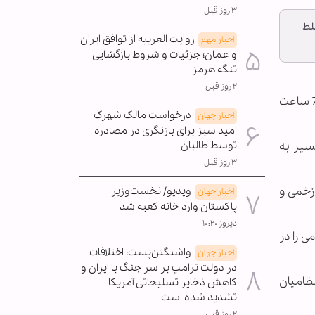
۳ روز قبل
 مسلط
روایت العربیه از توافق ایران
اخبار مهم
و عمان؛ جزئیات و شروط بازگشایی
تنگه هرمز
۲ روز قبل
به گزارش خبرگزاری اهل‌بیت(ع) ـ ابنا ـ سخنگوی ارتش یمن و انصارالله در یک نشست خبری گفت که نیروهای یمنی در 72 ساعت
درخواست مالک شهرک
اخبار جهان
امید سبز برای بازنگری در مصادره
سیر به
توسط طالبان
۳ روز قبل
2 نفر از آنها کشته و یا زخمی و
ویدیو/ نخست‌وزیر
اخبار جهان
پاکستان وارد خانه کعبه شد
دیروز ۱۰:۲۰
ه روز گذشته بیش از 20 خودروی نظامی را در
واشنگتن‌پست: اختلافات
اخبار جهان
در دولت ترامپ بر سر جنگ با ایران و
75 حمله هوایی از شبه‌نظامیان
کاهش ذخایر تسلیحاتی آمریکا
تشدید شده است
۲ روز قبل