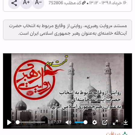
۱۶ خرداد ۱۳۹۸ - ۱۳:۱۲
کد مطلب: 752806
مستند «روایت رهبری»، روایتی از وقایع مربوط به انتخاب حضرت
آیت‌الله خامنه‌ای به‌عنوان رهبر جمهوری اسلامی ایران است.
1:07:37
Play
Mute
Settings
PIP
Enter
Dow
دریافت