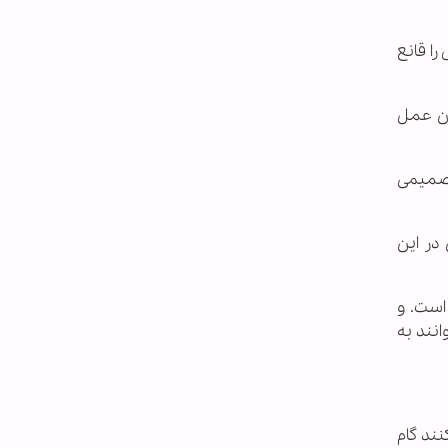
را قانع
ان عمل
تصمیمی
در این
است. و
نند به
 نکنند گام