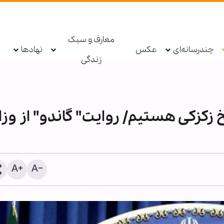
معارف و سبک
چندرسانه‌ای
عکس
نهادها
زندگی
کزکی هستیم/ روایت" گاندو" از وزا
اطعام روزانه ۱۰ هزار ز
حرم بانوی کرامت در ایام ار
حسینی