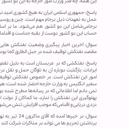
این همه، چه قدر وزارت امور خارجه به این دو کشور ا
پاسخ: جمهوری اسلامی ایران به هیچ کشوری امید نب
عمل به تعهدات ذیل برجام مهم است. چین و روسی
برجامی‌شامل این دو کشور هم می‌شود. ما بر ا
حساب این دو کشور دوست از بقیه جداست و اقدامات 
سوال: آخرین اخبار پیگیری وضعیت نفتکش هایی 
مقصد نفتکش توقیف شده در جبل الطارق کجا بود
پاسخ: نفتکشی که در عربستان است به دلیل نقص ف
ایرادات، بازگشت دوباره آن به ناوگان حمل و نقل 
امور این نفتکش است. در خصوص نفتکش توقیف شده 
سفیر انگلیس به وزارت خارجه احضار شده است؛ هر گ
نمی دانم اما اطلاعاتی که در رسانه‌ها مطرح شده 
پهلوگیری این نفتکش را ندارد. ما کماکان از دولت
دزدی دریایی و اقدامی‌که موجب افزایش تنش می‌شود 
سوال: در خبرها
برداشتن تحریم ها می تواند در مذاکرات شرکت کند 