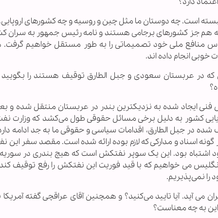
عتماد دارد؟
سته است. چه دوستان ما مثل چین و روسیه و چه کشورهای اروپایی. ب
ه هم جز کشورهای برجامی هستند و نامه رئیس جمهور به سران ک
ساس منافع ملی خود تصمیماتی را به طور مستقل خواهیم گرفت. 
خوبی انجام داده اند.
که در عربستان سعودی و جبل الطارق توقیف هستند را بگویید و
ه؟
نی ایجاد شده به نزدیکترین بندر در عربستان منتقل شده و بعد 
دریایی کشور به دلیل برخی مسائل حقوقی طول می‌کشد که وزارت نفت
در جبل الطارق، اقدامات سیاسی و حقوقی ما به جد ادامه دارد. 
ونه اسناد و مدارکی که لازم بوده ارائه شده است. مقصد سفر این نف
بود اشتباه بود. این یک سوپر نفتکش است که هیچ بندری در سوریه 
 انگلیس می خواهیم که با قید فوریت این نفتکش را رفع توقیف کند. 
را نمی‌پذیریم.
 آمده که آقای ماکرون 24 تیر به تهران می آید. آیا تایید می‌کنید؟ و همچنین آقای عراقچی گفته آمر
این به چه معناست؟