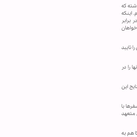
شته که
. اینکه
ر برابر
خواهان
ا تایید
 را در
رده اند. نتایج این
رها با
 متعهد
ا هم به