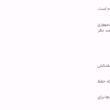
ت که هر دو در چارچوب مواد 26 و36 برجام بوده است.
جمهوری
مد نظر
 نفتکش
له حفظ
ها برای