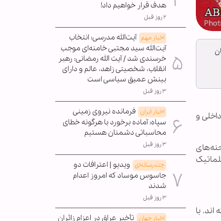
هدف قرار خواهیم داد!
۲ روز قبل
آیت‌الله مدرسی: انتخاب
اخبار مهم
آیت‌الله سید مجتبی خامنه‌ای موجب
ن
خرسندی شد / آیت الله رمضانی: رهبر
انقلاب، شخصیتی زاهد، عالم و دارای
بینش عمیق سیاسی است
۳ روز قبل
فرمانده نیروی زمینی
اخبار ایران
اخلی و
سپاه: آماده برخورد با هرگونه خطای
محاسباتی دشمنان هستیم
۳ روز قبل
حنه‌های
پلماتیک
ویدیو | اعترافات دو
چندرسانه‌ای
جاسوس موساد که امروز اعدام
شدند
۳ روز قبل
اند. با
تأخیر عراق در اعزام زائران
اخبار جهان