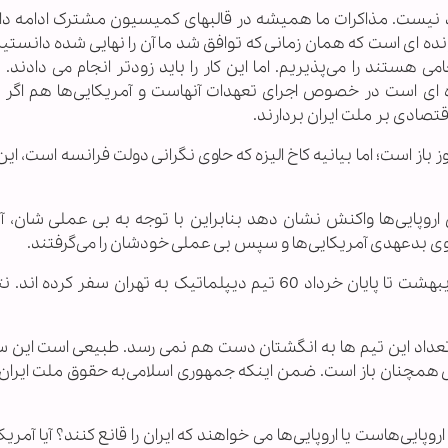
ید نیست. مذاکرات ما همیشه در قالبهای کمیسیون مشترک ادامه دا
ده ای است که همان زمانی که توافق شد ما آن را نهایی شده دانستیم
هستند را می‌پذیریم. اما این کار را باید زودتر انجام می دادند. د
ه ای است در خصوص اجرای تعهدات آنهاست و آمریکایی‌ها هم اگر 
قتصادی بر ملت ایران بردارند.
باز است؛ اما بیانیه کاخ الیزه که حاوی نگرانی دولت فرانسه است، این ر
روپایی‌ها واکنش نشان دهد بنابراین با توجه به بی عملی شان، آنها
د جلوی بدعهدی آمریکایی‌ها و سپس بی عملی خودشان را می‌گرفتند.
سوال: رئیس پدافند غیر عامل اعلام کرده که از اردیبهشت تا پایان خرداد 60 تیم دیپلماتیک به تهران سفر ک
ن تعداد این تیم ها به انگشتان دست هم نمی رسد. طبیعی است این سف
 همچنان باز است. ضمن اینکه جمهوری اسلامی‌به حقوق ملت ایران
ایی‌هاست یا اروپایی‌ها می خواهند که ایران را قانع کنند؟ آیا آمریک