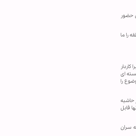
س حضور
 را ما
 کاردار
جسته ای
ضوع را
 حاشیه
ها قابل
ه سران