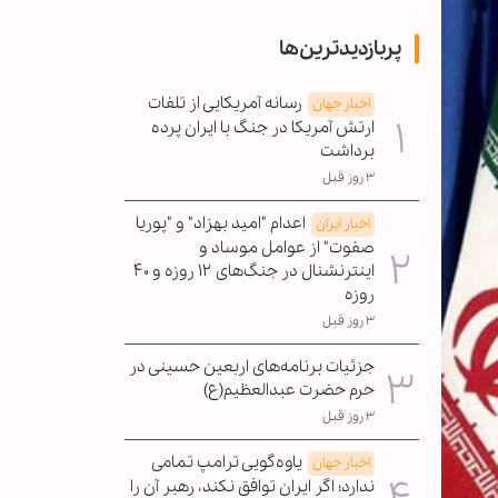
پربازدیدترین‌ها
رسانه آمریکایی از تلفات
اخبار جهان
ارتش آمریکا در جنگ با ایران پرده
برداشت
۳ روز قبل
اعدام "امید بهزاد" و "پوریا
اخبار ایران
صفوت" از عوامل موساد و
اینترنشنال در جنگ‌های ۱۲ روزه و ۴۰
روزه
۳ روز قبل
جزئیات برنامه‌های اربعین حسینی در
حرم حضرت عبدالعظیم(ع)
۳ روز قبل
یاوه‌گویی ترامپ تمامی
اخبار جهان
ندارد؛ اگر ایران توافق نکند، رهبر آن را