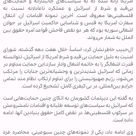
آمریکا ارائه شده که به سیاست‌های جانبدارانه و حمایت‌های
بی‌قید و شرط از اسرائیل و عملکرد ناعادلانه نسبت به
فلسطینی‌ها معروف است. آخرین نمونه اقدامات آن، انتقال
سفارت آمریکا به قدس و شناسایی حاکمیت اسرائیل بر جولان
اشغالی سوریه بود که هر دو نقض فاحش قواعد آمره حقوق بین
الملل به شمار می‌روند.
آل‌حبیب خاطرنشان کرد: اساساً، خلال هفت دهه گذشته، شورای
امنیت به دلیل حمایت بی قید و شرط آمریکا از اسرائیل، نتوانسته
قدرت اشغالگر را به خاتمه اشغال وادار سازد.این حمایت مداوم در
زمانی که اسرائیل شدیدترین و وحشیانه‌ترین جنایات را مرتکب
می‌شود، رژیم صهیونیستی را برای تداوم ارتکاب نظام مند تمامی
جرایم بین‌المللی، در بی کیفری کامل، تشجیع کرده است.
به گفته این دیپلمات کشورمان به اتکای چنین حمایت‌هایی است
که اسرائیل به سیاست‌های توسعه طلبانه و اقدامات نامشروعش
در سرکوب فلسطینی‌ها، در نقض کامل حقوق بنیادین آنها، ادامه
داده است.
وی ادامه داد: یکی از نمونه‌های چنین سبوعیتی، محاصره غزه