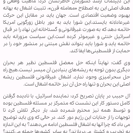
این دیپلمات ارشد کشورمان خاطرنشان کرد: ماهیت واقعی و
هدف اصلی این به اصطلاح «معامله قرن»، تثبیت اشغال به بهانه
بهبود وضعیت اقتصادی است. جهان باید در مقابل این حرکت
غیرعادلانه بایستد.این شورا باید به دور باطل زورگویی آمریکا
خاتمه دهد که به صورت غیرقانونی و گستاخانه این نهاد را در قبال
اسرائیل خنثی و غیرموثر کرده است.این سیاست مزورانه باید
خاتمه یابد و شورا باید بتواند نقش مبتنی بر منشور خود را در
حمایت از فلسطینی‌ها ایفا کند.
وی گفت: نهایتاً اینکه حل معضل فلسطین نظیر هر بحران
دیگری بدون توجه به ریشه‌های بنیادین آن میسر نیست.هیچ راه
حل سحرآمیزی وجود ندارد. اشغال غیرقانونی فلسطین ریشه
اصلی این بحران و تنها راه حل آن نیز خاتمه اشغال است.
آل حبیب در پایان تصریح کرد: نماینده اسرائیل، با نادیده گرفتن
کامل دستور کار این نشست که متمرکز بر مسئله فلسطین بوده
و توسط همه نیز محترم شمرده شد، بار دیگر تلاش کرد تا
توجهات را از جنایات این رژیم دور کند. در حالی که وی باید توضیح
می داد که چرا آنها به اشغال فلسطین ادامه می‌دهند؟ به این اندازه
به تخریب و کشتار می‌پردازند؟ به سایر کشورها حمله می‌کنند؟