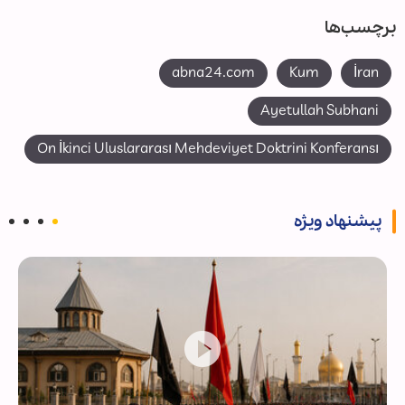
برچسب‌ها
abna24.com
Kum
İran
Ayetullah Subhani
On İkinci Uluslararası Mehdeviyet Doktrini Konferansı
پیشنهاد ویژه